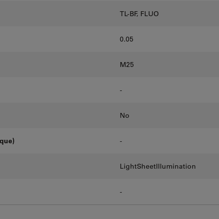
TL-BF, FLUO
0.05
M25
-
No
oque)
-
LightSheetIllumination
-