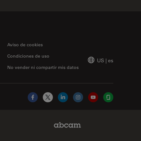
Aviso de cookies
Condiciones de uso
US
|
es
No vender ni compartir mis datos
Facebook
X
LinkedIn
Instagram
YouTube
Glassdoor
Abcam Limited Link