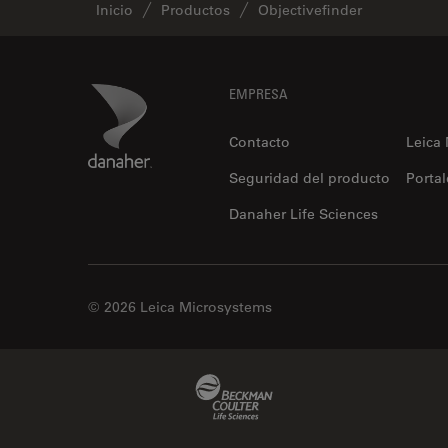
Inicio
Productos
Objectivefinder
Footer
Danaher Logo
EMPRESA
Contacto
Leica
Seguridad del producto
Portal
Danaher Life Sciences
© 2026 Leica Microsystems
Beckman Coulter Link