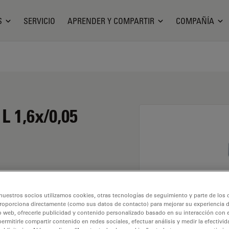
S
SERVICIO
APRENDER Y COMPARTIR
COMPAÑÍA
L 1,6x/0,05
nuestros socios utilizamos cookies, otras tecnologías de seguimiento y parte de los
roporciona directamente (como sus datos de contacto) para mejorar su experiencia 
o web, ofrecerle publicidad y contenido personalizado basado en su interacción con e
permitirle compartir contenido en redes sociales, efectuar análisis y medir la efectivi
 Explore nuestro
Buscador