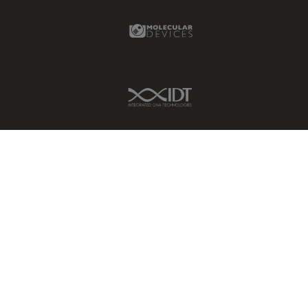
Molecular Devices Link
IDT Link