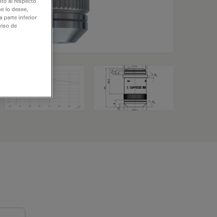
nto al respecto
e lo desee,
 parte inferior
viso de