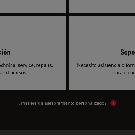
ción
Sopo
hnical service, repairs,
Necesito asistencia o fo
are licenses.
para ejecu
¿Prefiere un asesoramiento personalizado?
Show local 