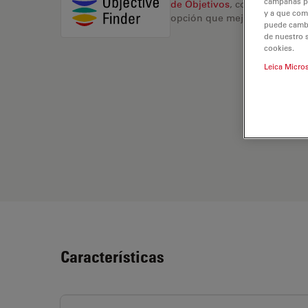
campañas pub
de Objetivos
, compare altern
y a que com
opción que mejor se adapte a
puede cambia
de nuestro 
cookies.
Leica Micro
Características