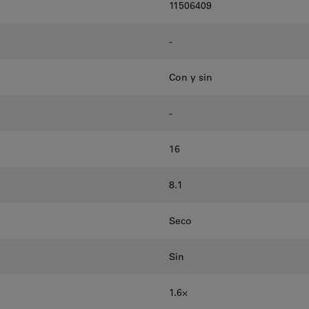
11506409
-
Con y sin
-
16
8.1
Seco
Sin
1.6⨉