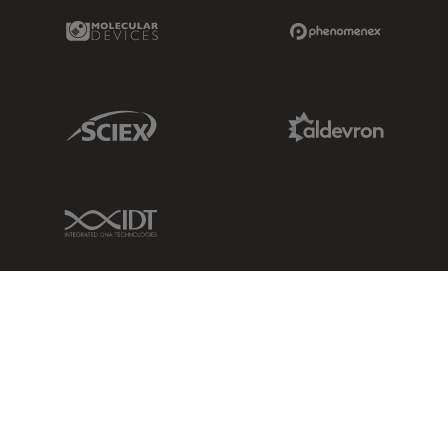
Molecular Devices Link
Phenomenex L
Sciex Link
Aldevron Link
IDT Link