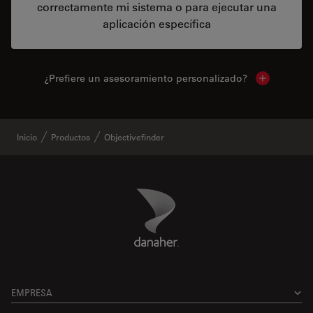
correctamente mi sistema o para ejecutar una
aplicación específica
¿Prefiere un asesoramiento personalizado?
Show local 
Inicio
Productos
Objectivefinder
Danaher Logo
Footer
EMPRESA