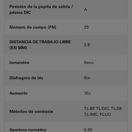
Posición de la pupila de salida /
A
prisma DIC
Número de campo (FN)
25
DISTANCIA DE TRABAJO LIBRE
2.8
(EN MM)
Inmersión
Seco
Diafragma de iris
Sin
Aumento
10⨉
TL-BF, TL-DIC, TL-DF,
Métodos de contraste
TL-IMC, FLUO
Apertura numérica
0.45