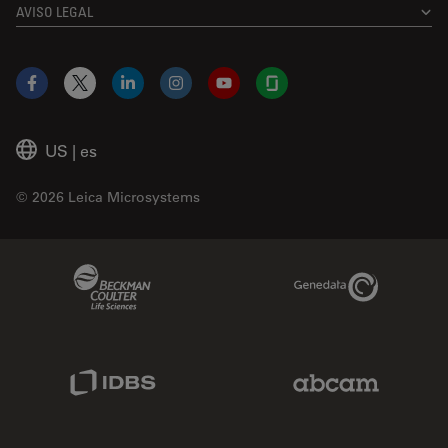
AVISO LEGAL
Facebook
X
LinkedIn
Instagram
YouTube
Glassdoor
US
|
es
© 2026 Leica Microsystems
Beckman Coulter Link
Genedata Link
IDBS Link
Abcam Limited