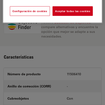
REQUEST FOR QUOTE
Configuración de cookies
Aceptar todas las cookies
Encuentre la solución ideal. Explore
nuestro
Buscador de Objetivos
,
compare alternativas y encuentre la
opción que mejor se adapte a sus
necesidades.
Características
Número de producto
11506410
Anillo de corrección (CORR)
-
Cubreobjetos
Con