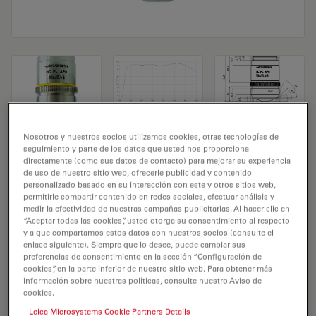
Objetivo de microscopio HC PL APO
Nosotros y nuestros socios utilizamos cookies, otras tecnologías de
seguimiento y parte de los datos que usted nos proporciona
10x/0,45
directamente (como sus datos de contacto) para mejorar su experiencia
de uso de nuestro sitio web, ofrecerle publicidad y contenido
personalizado basado en su interacción con este y otros sitios web,
N.º de producto 11506410
permitirle compartir contenido en redes sociales, efectuar análisis y
medir la efectividad de nuestras campañas publicitarias. Al hacer clic en
El objetivo HC PL APO 10x/0,45 tiene un aumento de
“Aceptar todas las cookies”, usted otorga su consentimiento al respecto
y a que compartamos estos datos con nuestros socios (consulte el
10X y una apertura numérica de 0,45mm. Para uso en
enlace siguiente). Siempre que lo desee, puede cambiar sus
medio seco y con una rosca de objetivo de M25 con
preferencias de consentimiento en la sección “Configuración de
cookies”, en la parte inferior de nuestro sitio web. Para obtener más
una distancia de trabajo libre de 0,3 mm y un FN de 20.
información sobre nuestras políticas, consulte nuestro Aviso de
cookies.
Leica Microsystems Cookie Partners Details