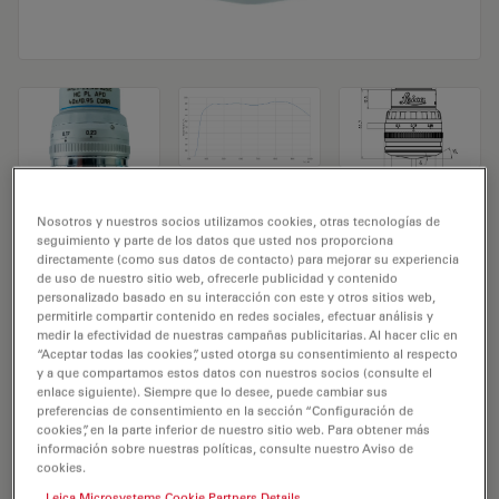
Objetivo de microscopio HC PL APO
Nosotros y nuestros socios utilizamos cookies, otras tecnologías de
seguimiento y parte de los datos que usted nos proporciona
40x/0,95 CORR
directamente (como sus datos de contacto) para mejorar su experiencia
de uso de nuestro sitio web, ofrecerle publicidad y contenido
personalizado basado en su interacción con este y otros sitios web,
N.º de producto 11506414
permitirle compartir contenido en redes sociales, efectuar análisis y
medir la efectividad de nuestras campañas publicitarias. Al hacer clic en
El objetivo HC PL APO 40x/0,95 CORR tiene un
“Aceptar todas las cookies”, usted otorga su consentimiento al respecto
y a que compartamos estos datos con nuestros socios (consulte el
aumento de 40X y una apertura numérica de 0,95mm.
enlace siguiente). Siempre que lo desee, puede cambiar sus
Para uso en medio seco y con una rosca de objetivo de
preferencias de consentimiento en la sección “Configuración de
M25 con una distancia de trabajo libre de 0,3 mm y un
cookies”, en la parte inferior de nuestro sitio web. Para obtener más
información sobre nuestras políticas, consulte nuestro Aviso de
FN de 20.
cookies.
Leica Microsystems Cookie Partners Details