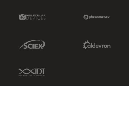
Molecular Devices Link
Phenomenex L
Sciex Link
Aldevron Link
IDT Link