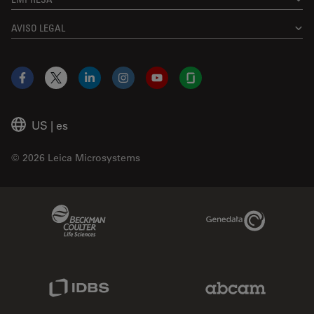
AVISO LEGAL
Facebook
X
LinkedIn
Instagram
YouTube
Glassdoor
US
|
es
© 2026 Leica Microsystems
Beckman Coulter Link
Genedata Link
IDBS Link
Abcam Limited