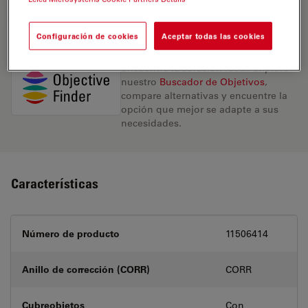
REQUEST FOR QUOTE
Configuración de cookies
Aceptar todas las cookies
Encuentre la solución ideal. Explore
nuestro
Buscador de Objetivos
,
compare alternativas y encuentre la
opción que mejor se adapte a sus
necesidades.
Características
Número de producto
11506414
Anillo de corrección (CORR)
CORR
Cubreobjetos
Con