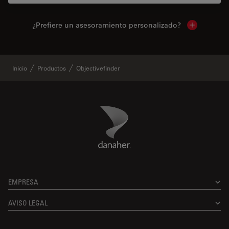
¿Prefiere un asesoramiento personalizado?
Show local 
Inicio
Productos
Objectivefinder
Danaher Logo
Footer
EMPRESA
AVISO LEGAL