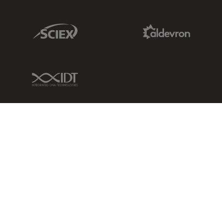
Sciex Link
Aldevron Link
IDT Link