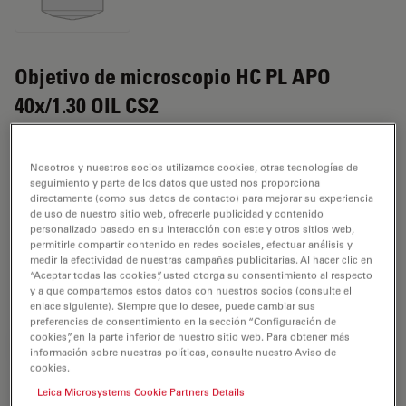
Objetivo de microscopio HC PL APO
40x/1.30 OIL CS2
N.º de producto 11506428
Nosotros y nuestros socios utilizamos cookies, otras tecnologías de
El objetivo HC PL APO 40x/1,30 OIL CS2 tiene un
seguimiento y parte de los datos que usted nos proporciona
directamente (como sus datos de contacto) para mejorar su experiencia
aumento de 40X y una apertura numérica de 1,3mm.
de uso de nuestro sitio web, ofrecerle publicidad y contenido
Para el uso en muestras con medio de inmersión en
personalizado basado en su interacción con este y otros sitios web,
aceite y con una rosca de objetivo de M25 que tiene
permitirle compartir contenido en redes sociales, efectuar análisis y
medir la efectividad de nuestras campañas publicitarias. Al hacer clic en
una distancia de trabajo libre de 0,12 mm y un FN de
“Aceptar todas las cookies”, usted otorga su consentimiento al respecto
22.
y a que compartamos estos datos con nuestros socios (consulte el
enlace siguiente). Siempre que lo desee, puede cambiar sus
preferencias de consentimiento en la sección “Configuración de
cookies”, en la parte inferior de nuestro sitio web. Para obtener más
REQUEST FOR QUOTE
información sobre nuestras políticas, consulte nuestro Aviso de
cookies.
Leica Microsystems Cookie Partners Details