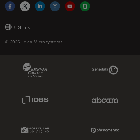
Facebook
X
LinkedIn
Instagram
YouTube
Glassdoor
US
|
es
© 2026 Leica Microsystems
Beckman Coulter Link
Genedata Link
IDBS Link
Abcam Limited
Molecular Devices Link
Phenomenex L