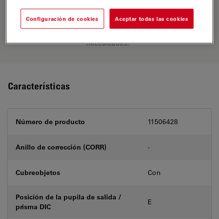
Encuentre la solución ideal. Explore
nuestro
Buscador de Objetivos
,
Configuración de cookies
Aceptar todas las cookies
compare alternativas y encuentre la
opción que mejor se adapte a sus
necesidades.
Características
Número de producto
11506428
Anillo de corrección (CORR)
-
Cubreobjetos
Con
Posición de la pupila de salida /
E
prisma DIC