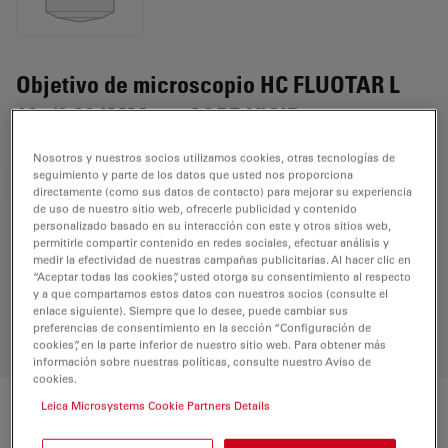
Objetivo de microscopio HC FLUOTAR L
16x/0,80 IMM motCORR VISIR
Nosotros y nuestros socios utilizamos cookies, otras tecnologías de
seguimiento y parte de los datos que usted nos proporciona
REQUEST FOR QUOTE
directamente (como sus datos de contacto) para mejorar su experiencia
de uso de nuestro sitio web, ofrecerle publicidad y contenido
personalizado basado en su interacción con este y otros sitios web,
permitirle compartir contenido en redes sociales, efectuar análisis y
Encuentre la solución ideal. Explore
medir la efectividad de nuestras campañas publicitarias. Al hacer clic en
nuestro
Buscador de Objetivos
,
“Aceptar todas las cookies”, usted otorga su consentimiento al respecto
y a que compartamos estos datos con nuestros socios (consulte el
compare alternativas y encuentre la
enlace siguiente). Siempre que lo desee, puede cambiar sus
opción que mejor se adapte a sus
preferencias de consentimiento en la sección “Configuración de
necesidades.
cookies”, en la parte inferior de nuestro sitio web. Para obtener más
información sobre nuestras políticas, consulte nuestro Aviso de
cookies.
Leica Microsystems Cookie Partners Details
Características