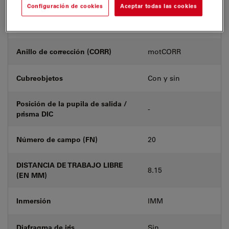
Configuración de cookies
Aceptar todas las cookies
Número de producto
11507706
Anillo de corrección (CORR)
motCORR
Cubreobjetos
Con y sin
Posición de la pupila de salida /
-
prisma DIC
Número de campo (FN)
20
DISTANCIA DE TRABAJO LIBRE
8.15
(EN MM)
Inmersión
IMM
Diafragma de iris
Sin