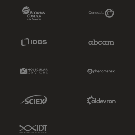
Beckman Coulter Link
Genedata Link
IDBS Link
Abcam Limited
Molecular Devices Link
Phenomenex L
Sciex Link
Aldevron Link
IDT Link