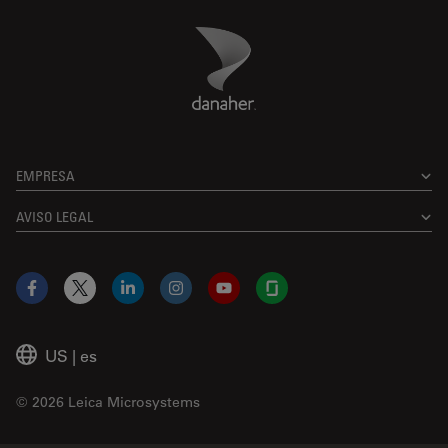
Danaher Logo
Footer
EMPRESA
AVISO LEGAL
Facebook
X
LinkedIn
Instagram
YouTube
Glassdoor
US
|
es
© 2026 Leica Microsystems