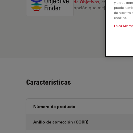
de Objetivos
, compare altern
y a que com
opción que mejor se adapte a
puede cambia
de nuestro 
cookies.
Leica Micro
Características
Número de producto
Anillo de corrección (CORR)