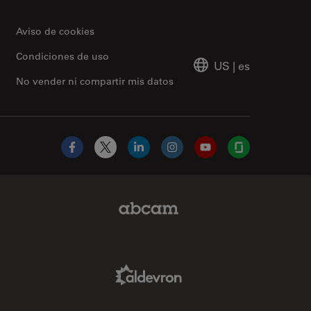
Aviso de cookies
Condiciones de uso
US
|
es
No vender ni compartir mis datos
Facebook
X
LinkedIn
Instagram
YouTube
Glassdoor
Abcam Limited Link
Aldevron Link