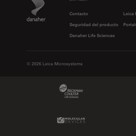
Footer
Contacto
Leica
Seguridad del producto
Portal
Danaher Life Sciences
© 2026 Leica Microsystems
Beckman Coulter Link
Molecular Devices Link