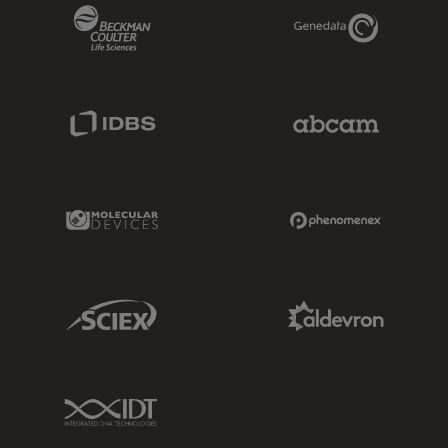
Beckman Coulter Link
Genedata Link
IDBS Link
Abcam Limited
Molecular Devices Link
Phenomenex L
Sciex Link
Aldevron Link
IDT Link