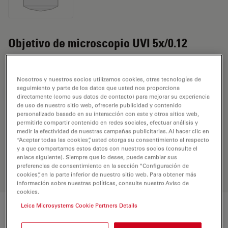
Objetivo de microscopio UVI 5x/0.12
MICRODISSECTION
Nosotros y nuestros socios utilizamos cookies, otras tecnologías de
seguimiento y parte de los datos que usted nos proporciona
REQUEST FOR QUOTE
directamente (como sus datos de contacto) para mejorar su experiencia
de uso de nuestro sitio web, ofrecerle publicidad y contenido
personalizado basado en su interacción con este y otros sitios web,
permitirle compartir contenido en redes sociales, efectuar análisis y
Encuentre la solución ideal. Explore
medir la efectividad de nuestras campañas publicitarias. Al hacer clic en
“Aceptar todas las cookies”, usted otorga su consentimiento al respecto
nuestro
Buscador de Objetivos
,
y a que compartamos estos datos con nuestros socios (consulte el
compare alternativas y encuentre la
enlace siguiente). Siempre que lo desee, puede cambiar sus
opción que mejor se adapte a sus
preferencias de consentimiento en la sección “Configuración de
necesidades.
cookies”, en la parte inferior de nuestro sitio web. Para obtener más
información sobre nuestras políticas, consulte nuestro Aviso de
cookies.
Leica Microsystems Cookie Partners Details
Características