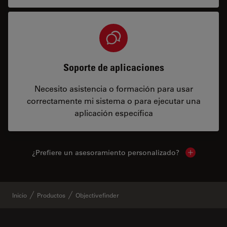
Soporte de aplicaciones
Necesito asistencia o formación para usar
correctamente mi sistema o para ejecutar una
aplicación específica
¿Prefiere un asesoramiento personalizado?
Show local 
Inicio
Productos
Objectivefinder