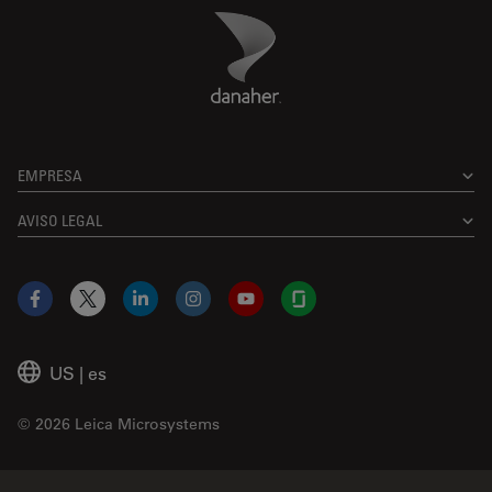
Danaher Logo
Footer
EMPRESA
AVISO LEGAL
Facebook
X
LinkedIn
Instagram
YouTube
Glassdoor
US
|
es
© 2026 Leica Microsystems