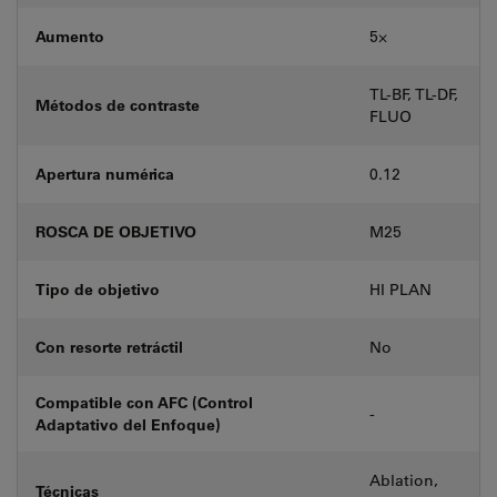
Aumento
5⨉
TL-BF, TL-DF,
Métodos de contraste
FLUO
Apertura numérica
0.12
ROSCA DE OBJETIVO
M25
Tipo de objetivo
HI PLAN
Con resorte retráctil
No
Compatible con AFC (Control
-
Adaptativo del Enfoque)
Ablation,
Técnicas