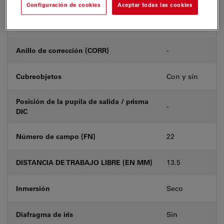
Configuración de cookies
Aceptar todas las cookies
Número de producto
11518151
Anillo de corrección (CORR)
-
Cubreobjetos
Con y sin
Posición de la pupila de salida / prisma
-
DIC
Número de campo (FN)
22
DISTANCIA DE TRABAJO LIBRE (EN MM)
13.5
Inmersión
Seco
Diafragma de iris
Sin