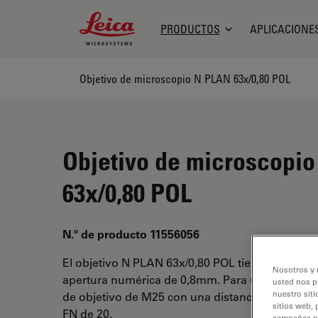
Leica Microsystems Logo
PRODUCTOS
APLICACIONE
Objetivo de microscopio N PLAN 63x/0,80 POL
Objetivo de microscopi
63x/0,80 POL
N.º de producto 11556056
El objetivo N PLAN 63x/0,80 POL tiene un aume
Nosotros y 
apertura numérica de 0,8mm. Para uso en medi
usted nos p
nuestro siti
de objetivo de M25 con una distancia de trabajo
sitios web, 
FN de 20.
campañas pub