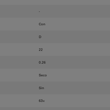
-
Con
D
22
0.26
Seco
Sin
63⨉