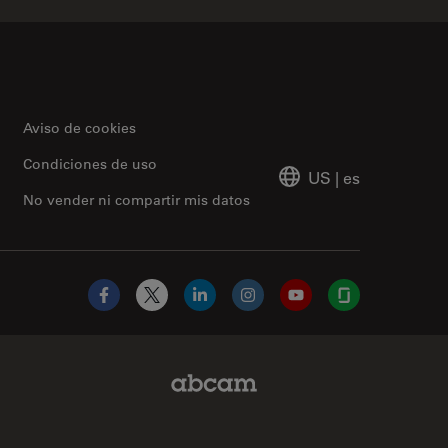
Aviso de cookies
Condiciones de uso
US
|
es
No vender ni compartir mis datos
Facebook
X
LinkedIn
Instagram
YouTube
Glassdoor
Abcam Limited Link