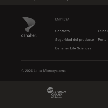
Footer
Danaher Logo
EMPRESA
Contacto
Leica
Seguridad del producto
Portal
Danaher Life Sciences
© 2026 Leica Microsystems
Beckman Coulter Link