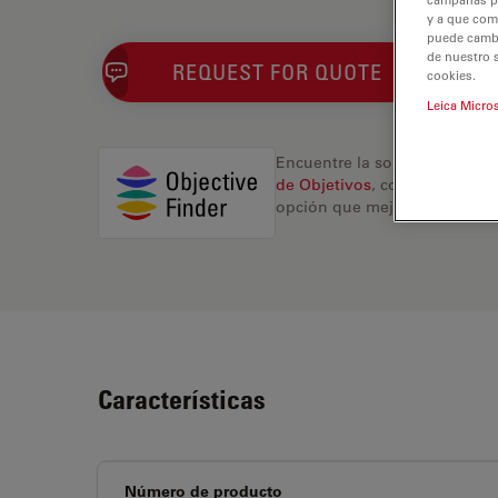
y a que com
puede cambia
de nuestro 
REQUEST FOR QUOTE
cookies.
Leica Micro
Encuentre la solución ideal.
de Objetivos
, compare altern
opción que mejor se adapte a
Características
Número de producto