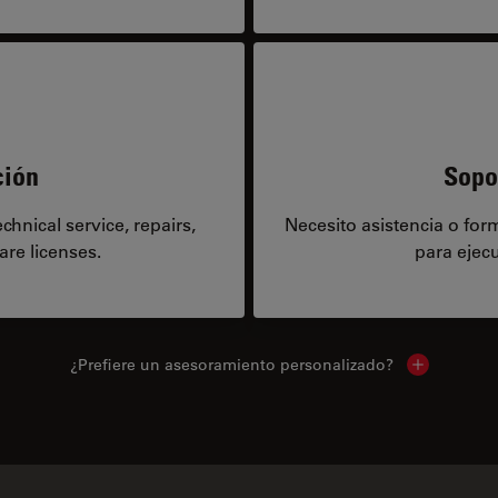
ción
Sopo
hnical service, repairs,
Necesito asistencia o fo
are licenses.
para ejecu
¿Prefiere un asesoramiento personalizado?
Show local 