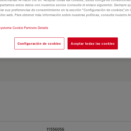
partamos estos datos con nuestros socios (consulte el enlace siguiente). Siempre qu
r sus preferencias de consentimiento en la sección “Configuración de cookies”, en la
sitio web. Para obtener más información sobre nuestras políticas, consulte nuestro A
systems Cookie Partners Details
 Explore nuestro
Buscador
Configuración de cookies
Aceptar todas las cookies
ativas y encuentre la
 sus necesidades.
11556056