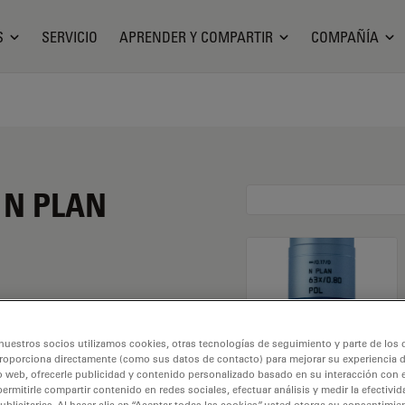
S
SERVICIO
APRENDER Y COMPARTIR
COMPAÑÍA
o N PLAN
nto de 63X y una
nuestros socios utilizamos cookies, otras tecnologías de seguimiento y parte de los
o seco y con una rosca
roporciona directamente (como sus datos de contacto) para mejorar su experiencia 
o web, ofrecerle publicidad y contenido personalizado basado en su interacción con e
 libre de 0,3 mm y un
permitirle compartir contenido en redes sociales, efectuar análisis y medir la efectivi
licitarias. Al hacer clic en “Aceptar todas las cookies”, usted otorga su consentimie