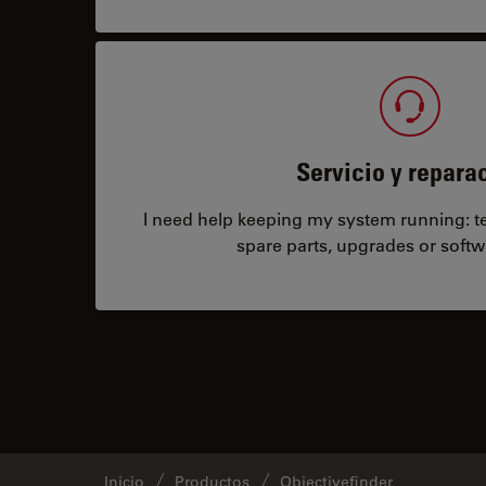
Servicio y repara
I need help keeping my system running: tec
spare parts, upgrades or softw
Inicio
Productos
Objectivefinder