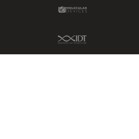
Molecular Devices Link
IDT Link