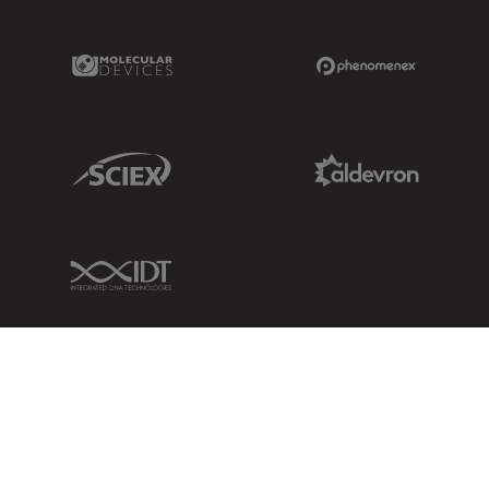
Molecular Devices Link
Phenomenex L
Sciex Link
Aldevron Link
IDT Link