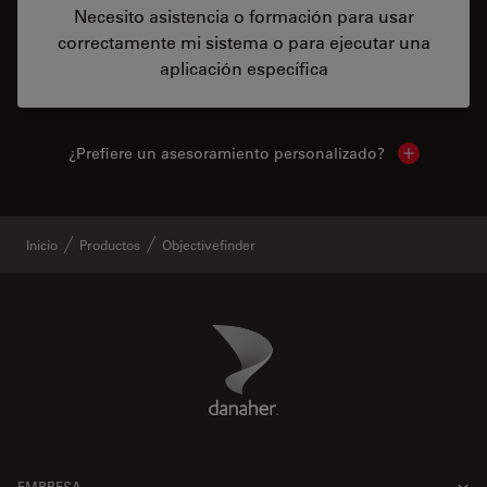
Necesito asistencia o formación para usar
correctamente mi sistema o para ejecutar una
aplicación específica
¿Prefiere un asesoramiento personalizado?
Show local 
Inicio
Productos
Objectivefinder
Danaher Logo
Footer
EMPRESA