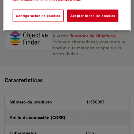
REQUEST FOR QUOTE
Configuración de cookies
Aceptar todas las cookies
Encuentre la solución ideal. Explore
nuestro
Buscador de Objetivos
,
compare alternativas y encuentre la
opción que mejor se adapte a sus
necesidades.
Características
Número de producto
11556087
Anillo de corrección (CORR)
-
Cubreobjetos
Con