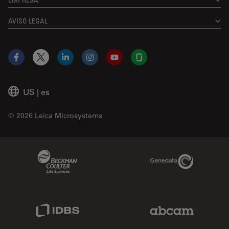
AVISO LEGAL
Facebook
X
LinkedIn
Instagram
YouTube
Glassdoor
US
|
es
© 2026 Leica Microsystems
Beckman Coulter Link
Genedata Link
IDBS Link
Abcam Limited