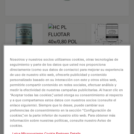
Objetivo de microscopio HC PL FLUOTAR
Nosotros y nuestros socios utilizamos cookies, otras tecnologías de
seguimiento y parte de los datos que usted nos proporciona
40x/0,80 POL
directamente (como sus datos de contacto) para mejorar su experiencia
de uso de nuestro sitio web, ofrecerle publicidad y contenido
personalizado basado en su interacción con este y otros sitios web,
N.º de producto 11556087
permitirle compartir contenido en redes sociales, efectuar análisis y
medir la efectividad de nuestras campañas publicitarias. Al hacer clic en
El objetivo HC PL FLUOTAR 40x/0,80 POL tiene un
“Aceptar todas las cookies”, usted otorga su consentimiento al respecto
y a que compartamos estos datos con nuestros socios (consulte el
aumento de 40X y una apertura numérica de 0,8mm.
enlace siguiente). Siempre que lo desee, puede cambiar sus
Para uso en medio seco y con una rosca de objetivo de
preferencias de consentimiento en la sección “Configuración de
M25 con una distancia de trabajo libre de 0,3 mm y un
cookies”, en la parte inferior de nuestro sitio web. Para obtener más
información sobre nuestras políticas, consulte nuestro Aviso de
FN de 20.
cookies.
Leica Microsystems Cookie Partners Details