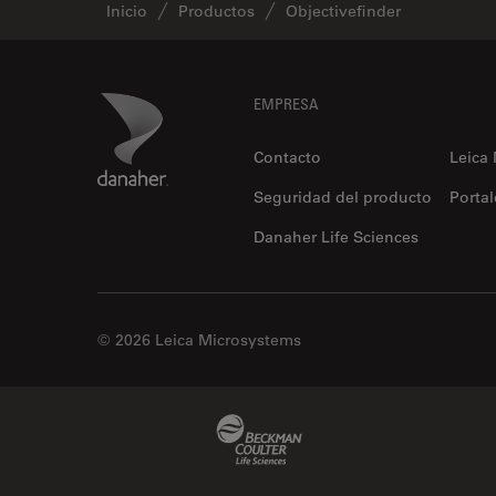
Inicio
Productos
Objectivefinder
Footer
Danaher Logo
EMPRESA
Contacto
Leica
Seguridad del producto
Portal
Danaher Life Sciences
© 2026 Leica Microsystems
Beckman Coulter Link