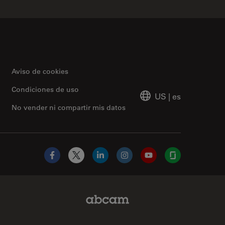
Aviso de cookies
Condiciones de uso
US
|
es
No vender ni compartir mis datos
Facebook
X
LinkedIn
Instagram
YouTube
Glassdoor
Abcam Limited Link