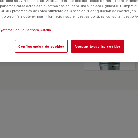
licitarias. Al hacer clic en “Aceptar todas las cookies”, usted otorga su consentimie
partamos estos datos con nuestros socios (consulte el enlace siguiente). Siempre qu
r sus preferencias de consentimiento en la sección “Configuración de cookies”, en la
sitio web. Para obtener más información sobre nuestras políticas, consulte nuestro A
systems Cookie Partners Details
 Explore nuestro
Buscador
Configuración de cookies
Aceptar todas las cookies
ativas y encuentre la
 sus necesidades.