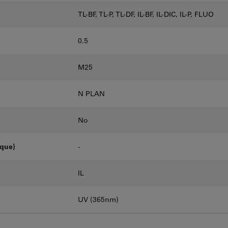
TL-BF, TL-P, TL-DF, IL-BF, IL-DIC, IL-P, FLUO
0.5
M25
N PLAN
No
oque)
-
IL
UV (365nm)