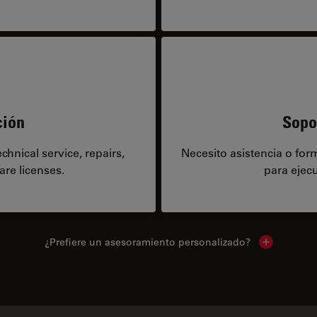
ción
Sopo
hnical service, repairs,
Necesito asistencia o fo
are licenses.
para ejecu
¿Prefiere un asesoramiento personalizado?
Show local 