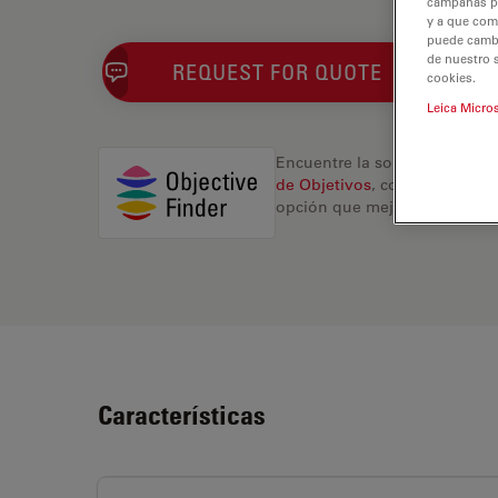
campañas pub
y a que com
puede cambia
de nuestro 
REQUEST FOR QUOTE
cookies.
Leica Micro
Encuentre la solución ideal.
de Objetivos
, compare altern
opción que mejor se adapte a
Características