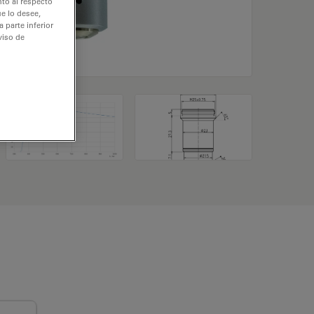
nto al respecto
e lo desee,
 parte inferior
viso de