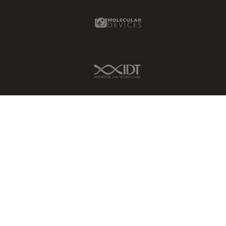
Molecular Devices Link
IDT Link