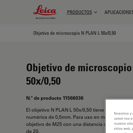
Leica Microsystems Logo
PRODUCTOS
APLICACIONE
Objetivo de microscopio N PLAN L 50x/0,50
Objetivo de microscopi
50x/0,50
N.º de producto 11566036
El objetivo N PLAN L 50x/0,50 tiene un aumento
Nosotros y 
numérica de 0,5mm. Para uso en medio seco y 
usted nos p
objetivo de M25 con una distancia de trabajo li
nuestro siti
sitios web, 
de 20.