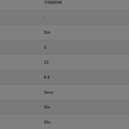
11566036
-
Sin
C
22
8.2
Seco
Sin
50⨉