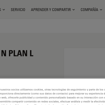
S
SERVICIO
APRENDER Y COMPARTIR
COMPAÑÍA
o N PLAN L
 de 50X y una apertura
nuestros socios utilizamos cookies, otras tecnologías de seguimiento y parte de los
con una rosca de
roporciona directamente (como sus datos de contacto) para mejorar su experiencia 
bre de 0,3 mm y un FN
o web, ofrecerle publicidad y contenido personalizado basado en su interacción con e
permitirle compartir contenido en redes sociales, efectuar análisis y medir la efectivi