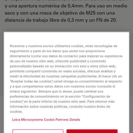
y una apertura numérica de 0,4mm. Para uso en medio
seco y con una rosca de objetivo de M25 con una
distancia de trabajo libre de 0,3 mm y un FN de 20.
REQUEST FOR QUOTE
Nosotros y nuestros socios utilizamos cookies, otras tecnologías de
seguimiento y parte de los datos que usted nos proporciona
directamente (como sus datos de contacto) para mejorar su experiencia
Encuentre la solución ideal. Explore
de uso de nuestro sitio web, ofrecerle publicidad y contenido
nuestro
Buscador de Objetivos
,
personalizado basado en su interacción con este y otros sitios web,
permitirle compartir contenido en redes sociales, efectuar análisis y
compare alternativas y encuentre la
medir la efectividad de nuestras campañas publicitarias. Al hacer clic en
opción que mejor se adapte a sus
“Aceptar todas las cookies”, usted otorga su consentimiento al respecto
necesidades.
y a que compartamos estos datos con nuestros socios (consulte el
enlace siguiente). Siempre que lo desee, puede cambiar sus
preferencias de consentimiento en la sección “Configuración de
cookies”, en la parte inferior de nuestro sitio web. Para obtener más
información sobre nuestras políticas, consulte nuestro Aviso de
Características
cookies.
Leica Microsystems Cookie Partners Details
Número de producto
11566049