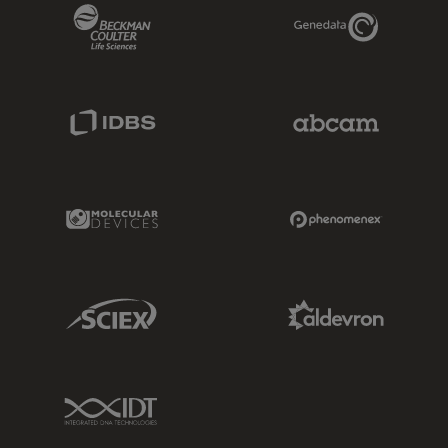
Beckman Coulter Link
Genedata Link
IDBS Link
Abcam Limited
Molecular Devices Link
Phenomenex L
Sciex Link
Aldevron Link
IDT Link