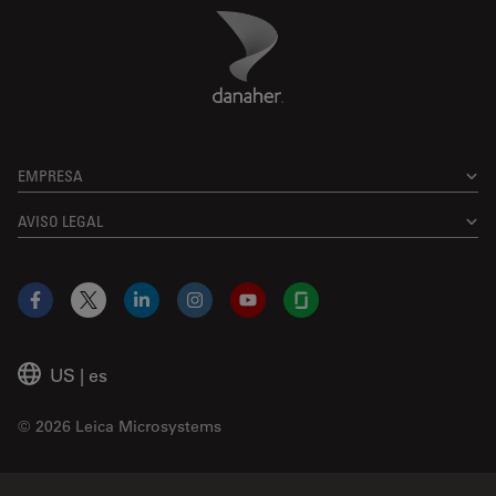
Danaher Logo
Footer
EMPRESA
AVISO LEGAL
Facebook
X
LinkedIn
Instagram
YouTube
Glassdoor
US
|
es
© 2026 Leica Microsystems