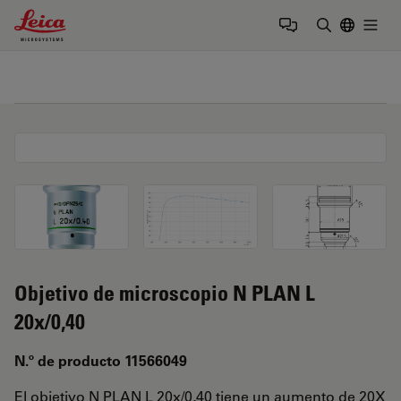
Leica Microsystems Logo
Togg
Introduzca
Objetivo de microscopio N PLAN L
20x/0,40
N.º de producto 11566049
El objetivo N PLAN L 20x/0,40 tiene un aumento de 20X