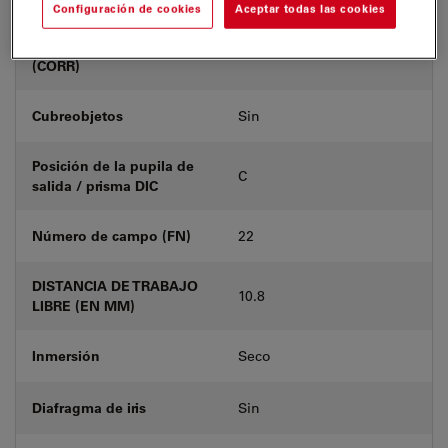
Configuración de cookies
Aceptar todas las cookies
Anillo de corrección
-
(CORR)
Cubreobjetos
Sin
Posición de la pupila de
C
salida / prisma DIC
Número de campo (FN)
22
DISTANCIA DE TRABAJO
10.8
LIBRE (EN MM)
Inmersión
Seco
Diafragma de iris
Sin