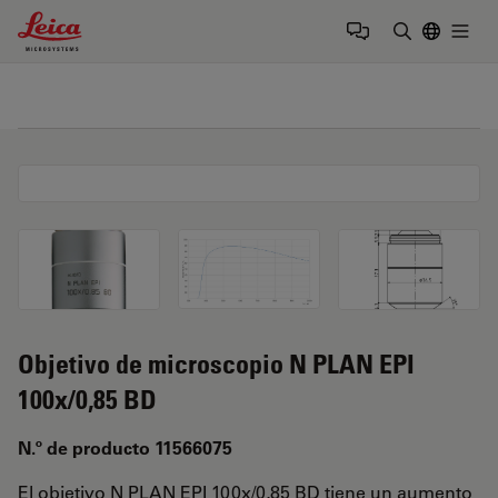
Leica Microsystems Logo
Togg
Introduzca
Objetivo de microscopio N PLAN EPI
100x/0,85 BD
N.º de producto 11566075
El objetivo N PLAN EPI 100x/0,85 BD tiene un aumento