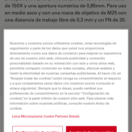
de 100X y una apertura numérica de 0,85mm. Para uso
en medio seco y con una rosca de objetivo de M25 con
una distancia de trabajo libre de 0,3 mm y un FN de 20.
REQUEST FOR QUOTE
Nosotros y nuestros socios utilizamos cookies, otras tecnologías de
seguimiento y parte de los datos que usted nos proporciona
directamente (como sus datos de contacto) para mejorar su experiencia
de uso de nuestro sitio web, ofrecerle publicidad y contenido
Encuentre la solución ideal. Explore
personalizado basado en su interacción con este y otros sitios web,
nuestro
Buscador de Objetivos
,
permitirle compartir contenido en redes sociales, efectuar análisis y
compare alternativas y encuentre la
medir la efectividad de nuestras campañas publicitarias. Al hacer clic en
opción que mejor se adapte a sus
“Aceptar todas las cookies”, usted otorga su consentimiento al respecto
necesidades.
y a que compartamos estos datos con nuestros socios (consulte el
enlace siguiente). Siempre que lo desee, puede cambiar sus
preferencias de consentimiento en la sección “Configuración de
cookies”, en la parte inferior de nuestro sitio web. Para obtener más
información sobre nuestras políticas, consulte nuestro Aviso de
Características
cookies.
Leica Microsystems Cookie Partners Details
Número de producto
11566075