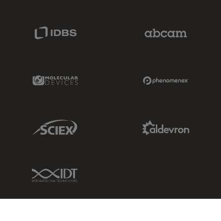
IDBS Link
Abcam Limited
Molecular Devices Link
Phenomenex L
Sciex Link
Aldevron Link
IDT Link