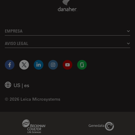
EMPRESA
AVISO LEGAL
Facebook
X
LinkedIn
Instagram
YouTube
Glassdoor
US
|
es
© 2026 Leica Microsystems
Beckman Coulter Link
Genedata Link