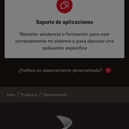
Soporte de aplicaciones
Necesito asistencia o formación para usar
correctamente mi sistema o para ejecutar una
aplicación específica
¿Prefiere un asesoramiento personalizado?
Show local 
Inicio
Productos
Objectivefinder
Danaher Logo
Footer