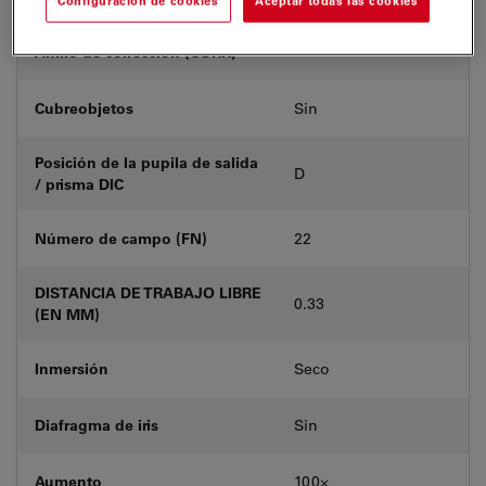
Configuración de cookies
Aceptar todas las cookies
Anillo de corrección (CORR)
-
Cubreobjetos
Sin
Posición de la pupila de salida
D
/ prisma DIC
Número de campo (FN)
22
DISTANCIA DE TRABAJO LIBRE
0.33
(EN MM)
Inmersión
Seco
Diafragma de iris
Sin
Aumento
100⨉