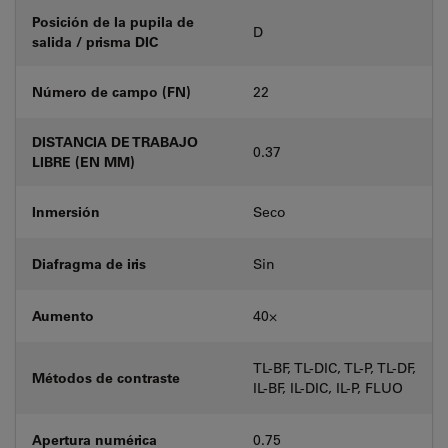
Posición de la pupila de
D
salida / prisma DIC
Número de campo (FN)
22
DISTANCIA DE TRABAJO
0.37
LIBRE (EN MM)
Inmersión
Seco
Diafragma de iris
Sin
Aumento
40⨉
TL-BF, TL-DIC, TL-P, TL-DF,
Métodos de contraste
IL-BF, IL-DIC, IL-P, FLUO
Apertura numérica
0.75