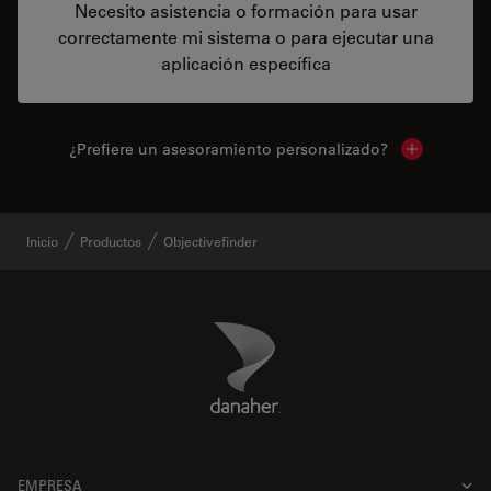
Necesito asistencia o formación para usar
correctamente mi sistema o para ejecutar una
aplicación específica
¿Prefiere un asesoramiento personalizado?
Show local 
Inicio
Productos
Objectivefinder
Danaher Logo
Footer
EMPRESA