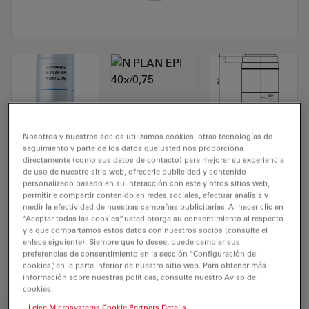
Objetivo de microscopio N PLAN EPI
Nosotros y nuestros socios utilizamos cookies, otras tecnologías de
seguimiento y parte de los datos que usted nos proporciona
40x/0,75
directamente (como sus datos de contacto) para mejorar su experiencia
de uso de nuestro sitio web, ofrecerle publicidad y contenido
personalizado basado en su interacción con este y otros sitios web,
N.º de producto 11566079
permitirle compartir contenido en redes sociales, efectuar análisis y
medir la efectividad de nuestras campañas publicitarias. Al hacer clic en
El objetivo N PLAN EPI 40x/0,75 tiene un aumento de
“Aceptar todas las cookies”, usted otorga su consentimiento al respecto
y a que compartamos estos datos con nuestros socios (consulte el
40X y una apertura numérica de 0,75mm. Para uso en
enlace siguiente). Siempre que lo desee, puede cambiar sus
medio seco y con una rosca de objetivo de M25 con
preferencias de consentimiento en la sección “Configuración de
una distancia de trabajo libre de 0,3 mm y un FN de 20.
cookies”, en la parte inferior de nuestro sitio web. Para obtener más
información sobre nuestras políticas, consulte nuestro Aviso de
cookies.
Leica Microsystems Cookie Partners Details