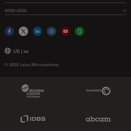
AVISO LEGAL
Facebook
X
LinkedIn
Instagram
YouTube
Glassdoor
US
|
es
© 2026 Leica Microsystems
Beckman Coulter Link
Genedata Link
IDBS Link
Abcam Limited