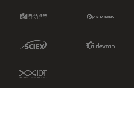
Molecular Devices Link
Phenomenex L
Sciex Link
Aldevron Link
IDT Link