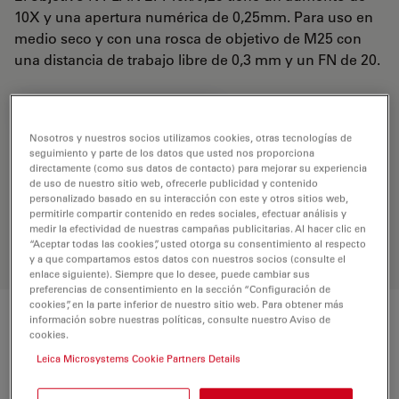
10X y una apertura numérica de 0,25mm. Para uso en
medio seco y con una rosca de objetivo de M25 con
una distancia de trabajo libre de 0,3 mm y un FN de 20.
REQUEST FOR QUOTE
Nosotros y nuestros socios utilizamos cookies, otras tecnologías de
seguimiento y parte de los datos que usted nos proporciona
directamente (como sus datos de contacto) para mejorar su experiencia
Encuentre la solución ideal. Explore
de uso de nuestro sitio web, ofrecerle publicidad y contenido
nuestro
Buscador de Objetivos
,
personalizado basado en su interacción con este y otros sitios web,
permitirle compartir contenido en redes sociales, efectuar análisis y
compare alternativas y encuentre la
medir la efectividad de nuestras campañas publicitarias. Al hacer clic en
opción que mejor se adapte a sus
“Aceptar todas las cookies”, usted otorga su consentimiento al respecto
necesidades.
y a que compartamos estos datos con nuestros socios (consulte el
enlace siguiente). Siempre que lo desee, puede cambiar sus
preferencias de consentimiento en la sección “Configuración de
cookies”, en la parte inferior de nuestro sitio web. Para obtener más
información sobre nuestras políticas, consulte nuestro Aviso de
Características
cookies.
Leica Microsystems Cookie Partners Details
Número de producto
11566082