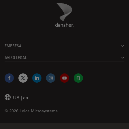
Danaher Logo
Footer
EMPRESA
AVISO LEGAL
Facebook
X
LinkedIn
Instagram
YouTube
Glassdoor
US
|
es
© 2026 Leica Microsystems