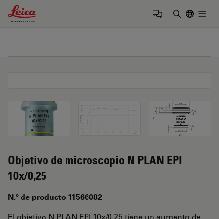
Leica Microsystems Logo
Togg
Introduzca
Objetivo de microscopio N PLAN EPI
10x/0,25
N.º de producto 11566082
El objetivo N PLAN EPI 10x/0,25 tiene un aumento de