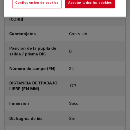
Configuración de cookies
Aceptar todas las cookies
Anillo de corrección
-
(CORR)
Cubreobjetos
Con y sin
Posición de la pupila de
B
salida / prisma DIC
Número de campo (FN)
25
DISTANCIA DE TRABAJO
17.7
LIBRE (EN MM)
Inmersión
Seco
Diafragma de iris
Sin