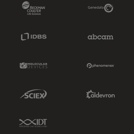
Beckman Coulter Link
Genedata Link
IDBS Link
Abcam Limited
Molecular Devices Link
Phenomenex L
Sciex Link
Aldevron Link
IDT Link