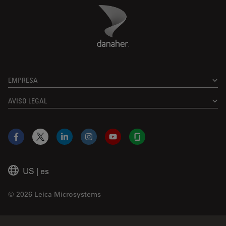
Danaher Logo
Footer
EMPRESA
AVISO LEGAL
Facebook
X
LinkedIn
Instagram
YouTube
Glassdoor
US
|
es
© 2026 Leica Microsystems