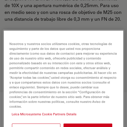
de 10X y una apertura numérica de 0,25mm. Para uso
en medio seco y con una rosca de objetivo de M25 con
una distancia de trabajo libre de 0,3 mm y un FN de 20.
REQUEST FOR QUOTE
Nosotros y nuestros socios utilizamos cookies, otras tecnologías de
seguimiento y parte de los datos que usted nos proporciona
directamente (como sus datos de contacto) para mejorar su experiencia
Encuentre la solución ideal. Explore
de uso de nuestro sitio web, ofrecerle publicidad y contenido
nuestro
Buscador de Objetivos
,
personalizado basado en su interacción con este y otros sitios web,
permitirle compartir contenido en redes sociales, efectuar análisis y
compare alternativas y encuentre la
medir la efectividad de nuestras campañas publicitarias. Al hacer clic en
opción que mejor se adapte a sus
“Aceptar todas las cookies”, usted otorga su consentimiento al respecto
necesidades.
y a que compartamos estos datos con nuestros socios (consulte el
enlace siguiente). Siempre que lo desee, puede cambiar sus
preferencias de consentimiento en la sección “Configuración de
cookies”, en la parte inferior de nuestro sitio web. Para obtener más
información sobre nuestras políticas, consulte nuestro Aviso de
Características
cookies.
Leica Microsystems Cookie Partners Details
Número de producto
11566083