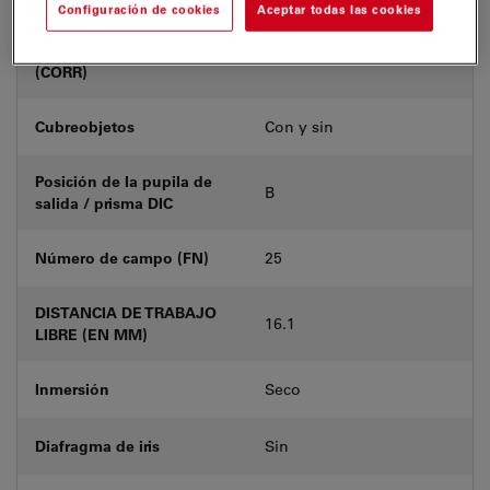
Configuración de cookies
Aceptar todas las cookies
Anillo de corrección
-
(CORR)
Cubreobjetos
Con y sin
Posición de la pupila de
B
salida / prisma DIC
Número de campo (FN)
25
DISTANCIA DE TRABAJO
16.1
LIBRE (EN MM)
Inmersión
Seco
Diafragma de iris
Sin