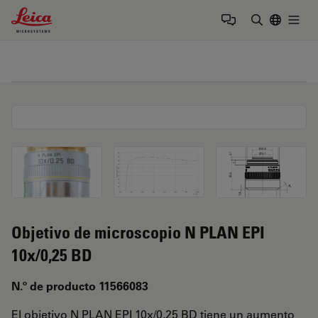
Leica Microsystems Logo
Togg
Introduzca
Objetivo de microscopio N PLAN EPI
10x/0,25 BD
N.º de producto 11566083
El objetivo N PLAN EPI 10x/0,25 BD tiene un aumento