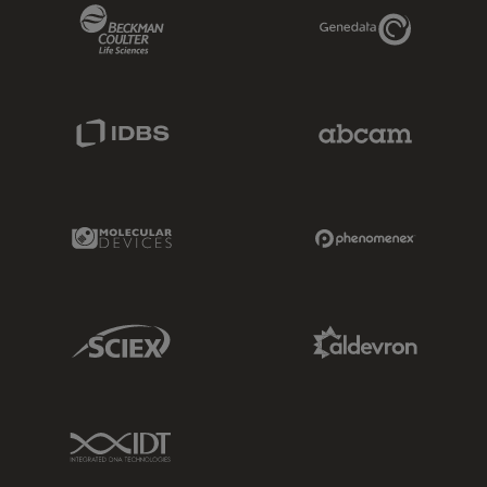
Beckman Coulter Link
Genedata Link
IDBS Link
Abcam Limited
Molecular Devices Link
Phenomenex L
Sciex Link
Aldevron Link
IDT Link