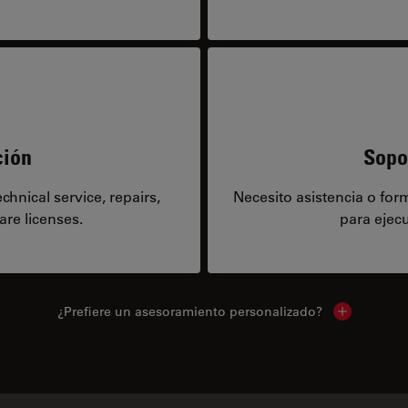
ción
Sopo
hnical service, repairs,
Necesito asistencia o fo
are licenses.
para ejecu
¿Prefiere un asesoramiento personalizado?
Show local 