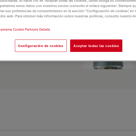
licitarias. Al hacer clic en “Aceptar todas las cookies”, usted otorga su consentimie
partamos estos datos con nuestros socios (consulte el enlace siguiente). Siempre qu
r sus preferencias de consentimiento en la sección “Configuración de cookies”, en la
sitio web. Para obtener más información sobre nuestras políticas, consulte nuestro A
systems Cookie Partners Details
 Explore nuestro
Buscador
Configuración de cookies
Aceptar todas las cookies
ativas y encuentre la
 sus necesidades.