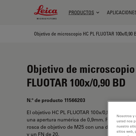
Leica Microsystems Logo
PRODUCTOS
APLICACIONE
Objetivo de microscopio HC PL FLUOTAR 100x/0,90 
Objetivo de microscopio
FLUOTAR 100x/0,90 BD
N.º de producto 11566203
El objetivo HC PL FLUOTAR 100x/0,90 BD tiene
Nosotros y 
una apertura numérica de 0,9mm. Para uso en 
usted nos p
rosca de objetivo de M25 con una distancia de t
nuestro siti
sitios web, 
y un FN de 20.