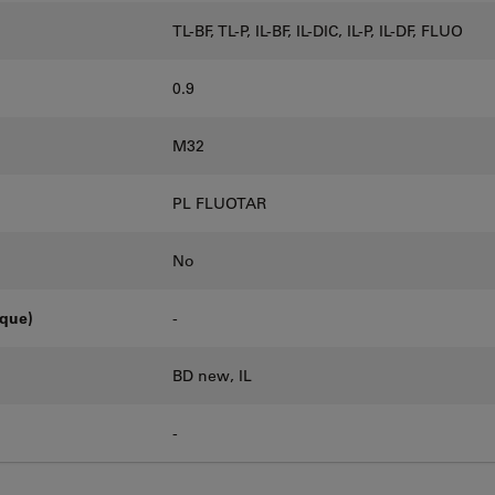
TL-BF, TL-P, IL-BF, IL-DIC, IL-P, IL-DF, FLUO
0.9
M32
PL FLUOTAR
No
oque)
-
BD new, IL
-