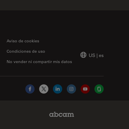
Aviso de cookies
Condiciones de uso
US
|
es
No vender ni compartir mis datos
Facebook
X
LinkedIn
Instagram
YouTube
Glassdoor
Abcam Limited Link