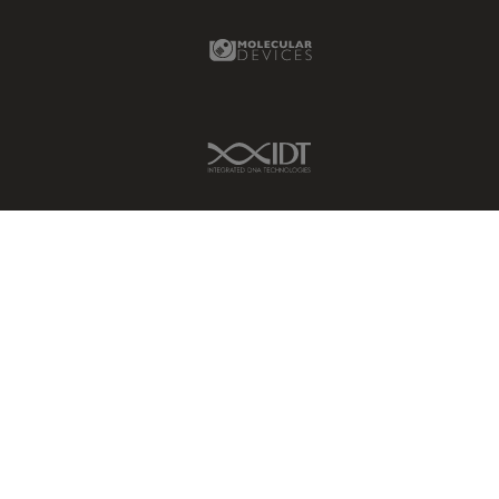
Molecular Devices Link
IDT Link