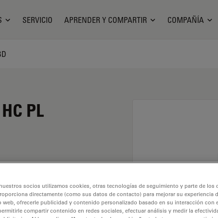
S
SERVICIO
APRENDER Y COMPARTIR
COMPAÑÍA
BD
 HC PL
 un aumento de 100X y
nuestros socios utilizamos cookies, otras tecnologías de seguimiento y parte de los
medio seco y con una
roporciona directamente (como sus datos de contacto) para mejorar su experiencia 
rabajo libre de 0,3 mm
o web, ofrecerle publicidad y contenido personalizado basado en su interacción con e
permitirle compartir contenido en redes sociales, efectuar análisis y medir la efectivi