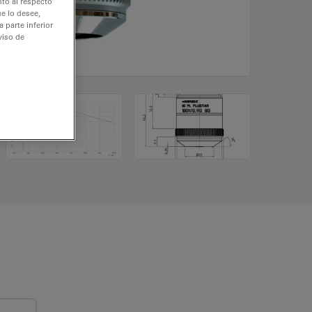
nto al respecto
e lo desee,
 parte inferior
viso de