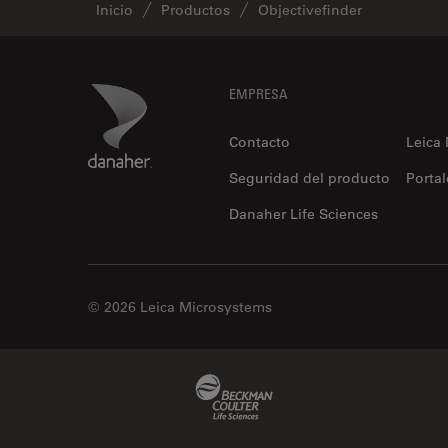
Inicio
Productos
Objectivefinder
Footer
Danaher Logo
EMPRESA
Contacto
Leica
Seguridad del producto
Portal
Danaher Life Sciences
© 2026 Leica Microsystems
Beckman Coulter Link