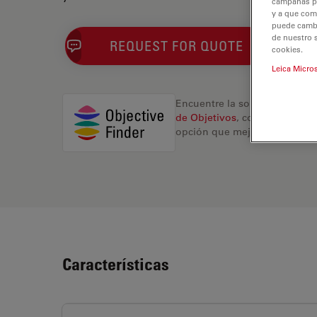
campañas pub
y a que com
puede cambia
de nuestro 
REQUEST FOR QUOTE
cookies.
Leica Micro
Encuentre la solución ideal.
de Objetivos
, compare altern
opción que mejor se adapte a
Características