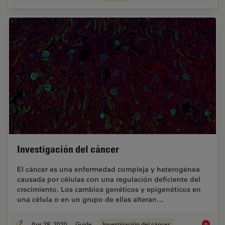
Investigación del cáncer
El cáncer es una enfermedad compleja y heterogénea
causada por células con una regulación deficiente del
crecimiento. Los cambios genéticos y epigenéticos en
una célula o en un grupo de ellas alteran…
Apr 28, 2020
Guide
Investigación del cáncer
Investig