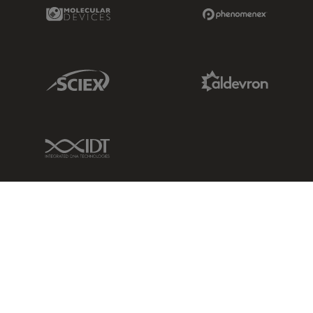
Molecular Devices Link
Phenomenex L
Sciex Link
Aldevron Link
IDT Link