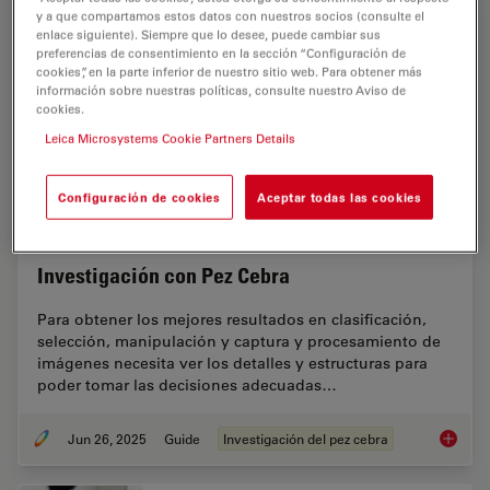
y a que compartamos estos datos con nuestros socios (consulte el
enlace siguiente). Siempre que lo desee, puede cambiar sus
preferencias de consentimiento en la sección “Configuración de
cookies”, en la parte inferior de nuestro sitio web. Para obtener más
información sobre nuestras políticas, consulte nuestro Aviso de
cookies.
Leica Microsystems Cookie Partners Details
Configuración de cookies
Aceptar todas las cookies
Investigación con Pez Cebra
Para obtener los mejores resultados en clasificación,
selección, manipulación y captura y procesamiento de
imágenes necesita ver los detalles y estructuras para
poder tomar las decisiones adecuadas…
Jun 26, 2025
Guide
Investigación del pez cebra
Investi