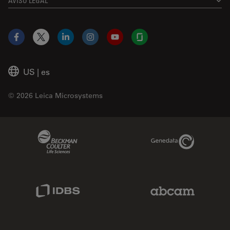
AVISO LEGAL
Facebook
X
LinkedIn
Instagram
YouTube
Glassdoor
US
|
es
© 2026 Leica Microsystems
Beckman Coulter Link
Genedata Link
IDBS Link
Abcam Limited