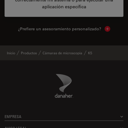
aplicación específica
¿Prefiere un asesoramiento personalizado?
Show local 
Inicio
Productos
Cámaras de microscopía
K5
Danaher Logo
Footer
EMPRESA