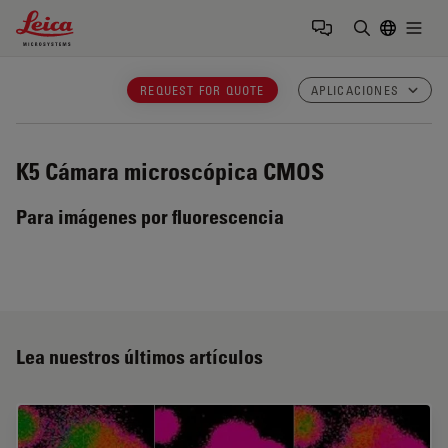
Leica Microsystems Logo
Togg
Introduzca
REQUEST FOR QUOTE
APLICACIONES
K5
Cámara microscópica CMOS
Para imágenes por fluorescencia
Lea nuestros últimos artículos