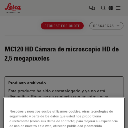
Leica Microsystems Logo
Togg
Introduzca
REQUEST FOR QUOTE
DESCARGAS
MC120 HD
Cámara de microscopio HD de
2,5 megapíxeles
Producto archivado
Este producto ha sido descatalogado y ya no está
disponible. Póngase en contacto con nosotros para
obtener información sobre productos alternativos que
puedan adaptarse a sus necesidades.
Nosotros y nuestros socios utilizamos cookies, otras tecnologías de
seguimiento y parte de los datos que usted nos proporciona
directamente (como sus datos de contacto) para mejorar su experiencia
de uso de nuestro sitio web, ofrecerle publicidad y contenido