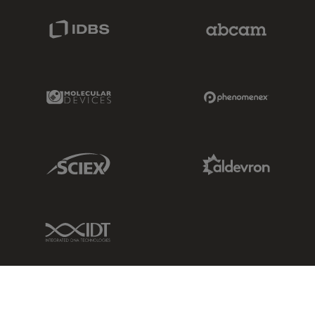
IDBS Link
Abcam Limited
Molecular Devices Link
Phenomenex L
Sciex Link
Aldevron Link
IDT Link