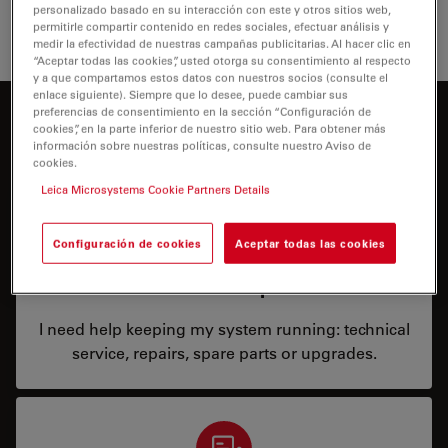
personalizado basado en su interacción con este y otros sitios web,
permitirle compartir contenido en redes sociales, efectuar análisis y
medir la efectividad de nuestras campañas publicitarias. Al hacer clic en
“Aceptar todas las cookies”, usted otorga su consentimiento al respecto
y a que compartamos estos datos con nuestros socios (consulte el
enlace siguiente). Siempre que lo desee, puede cambiar sus
preferencias de consentimiento en la sección “Configuración de
¿En qué podemos ayudarle?
cookies”, en la parte inferior de nuestro sitio web. Para obtener más
información sobre nuestras políticas, consulte nuestro Aviso de
cookies.
Leica Microsystems Cookie Partners Details
Configuración de cookies
Aceptar todas las cookies
Service & Repair
I need help keeping my system running: technical
service, repairs, spare parts or upgrades.