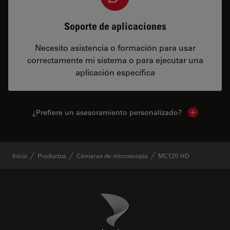
Soporte de aplicaciones
Necesito asistencia o formación para usar
correctamente mi sistema o para ejecutar una
aplicación específica
¿Prefiere un asesoramiento personalizado?
Show local 
Inicio
Productos
Cámaras de microscopía
MC120 HD
Danaher Logo
Footer