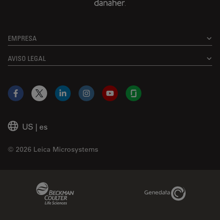
EMPRESA
AVISO LEGAL
Facebook
X
LinkedIn
Instagram
YouTube
Glassdoor
US
|
es
© 2026 Leica Microsystems
Beckman Coulter Link
Genedata Link