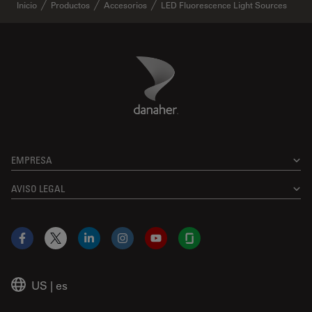
Inicio
Productos
Accesorios
LED Fluorescence Light Sources
Danaher Logo
Footer
EMPRESA
AVISO LEGAL
Facebook
X
LinkedIn
Instagram
YouTube
Glassdoor
US
|
es