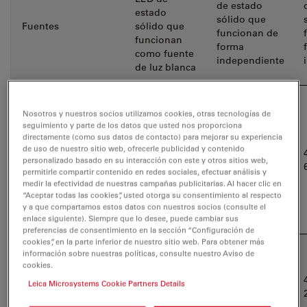
de estado
estado
sólido que
Fuentes
sólido que
funcionan de
funcionan
forma
como fuente
independiente
de luz blanca
Picos de longitud
365 – 550
Nosotros y nuestros socios utilizamos cookies, otras tecnologías de
de onda
seguimiento y parte de los datos que usted nos proporciona
directamente (como sus datos de contacto) para mejorar su experiencia
de uso de nuestro sitio web, ofrecerle publicidad y contenido
luz blanca de
(nm en el pico
400, 450, 550
personalizado basado en su interacción con este y otros sitios web,
amplio
permitirle compartir contenido en redes sociales, efectuar análisis y
central)
espectro
medir la efectividad de nuestras campañas publicitarias. Al hacer clic en
“Aceptar todas las cookies”, usted otorga su consentimiento al respecto
y a que compartamos estos datos con nuestros socios (consulte el
enlace siguiente). Siempre que lo desee, puede cambiar sus
preferencias de consentimiento en la sección “Configuración de
cookies”, en la parte inferior de nuestro sitio web. Para obtener más
información sobre nuestras políticas, consulte nuestro Aviso de
Potencia de salida
cookies.
2500 (valores
mínima de LLG,
Leica Microsystems Cookie Partners Details
para ajuste
411, 861, 610
mW por canal (en
directo)
orden de canales)