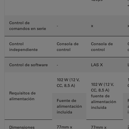
Control de
-
x
comandos en serie
Control
Consola de
Consola de
independiente
control
control
Control de software
-
LAS X
102 W (12 V,
102 W (12 V,
CC, 8,5 A)
CC, 8,5 A)
Requisitos de
fuente de
alimentación
Fuente de
alimentación
alimentación
incluida
incluida
77mm x
Dimensiones
77mm x