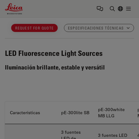
Leica Microsystems Logo
Togg
Introduzca
REQUEST FOR QUOTE
ESPECIFICACIONES TÉCNICAS
LED Fluorescence Light Sources
Iluminación brillante, estable y versátil
pE-300white
Características
pE-300lite SB
MB LLG
3 fuentes
3 fuentes LED
LED de