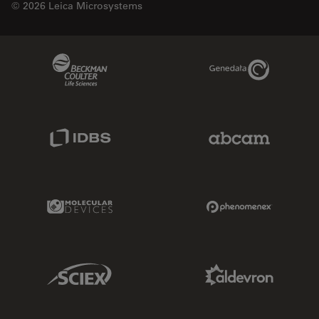
© 2026 Leica Microsystems
Beckman Coulter Link
Genedata Link
IDBS Link
Abcam Limited
Molecular Devices Link
Phenomenex L
Sciex Link
Aldevron Link