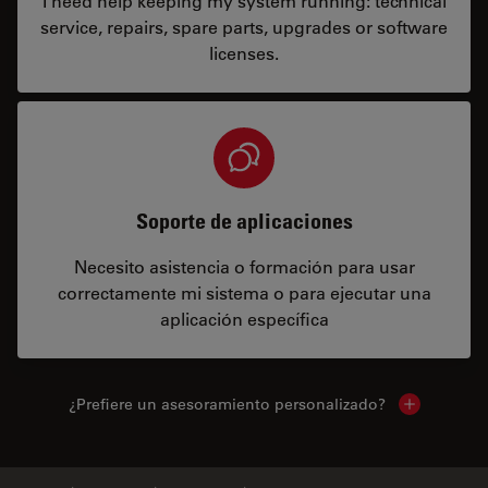
I need help keeping my system running: technical
service, repairs, spare parts, upgrades or software
licenses.
Soporte de aplicaciones
Necesito asistencia o formación para usar
correctamente mi sistema o para ejecutar una
aplicación específica
¿Prefiere un asesoramiento personalizado?
Show local 