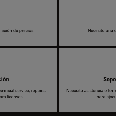
mación de precios
Necesito una 
ción
Sopo
hnical service, repairs,
Necesito asistencia o fo
are licenses.
para ejecu