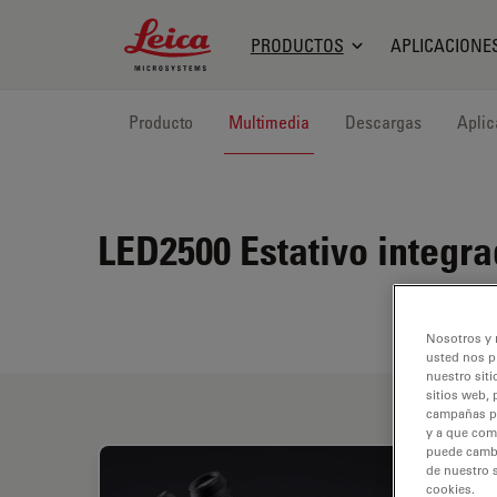
Leica Microsystems Logo
PRODUCTOS
APLICACIONE
Producto
Multimedia
Descargas
Aplic
LED2500
Estativo integra
Nosotros y 
usted nos p
nuestro siti
sitios web, 
campañas pub
y a que com
puede cambia
de nuestro 
cookies.