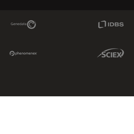
Genedata Link
IDBS Link
Phenomenex Link
Sciex Link