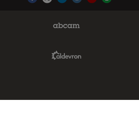
Facebook
X
LinkedIn
Instagram
YouTube
Glassdoor
Abcam Limited Link
Aldevron Link