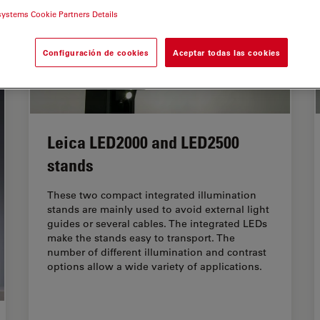
systems Cookie Partners Details
Configuración de cookies
Aceptar todas las cookies
Leica LED2000 and LED2500
stands
These two compact integrated illumination
stands are mainly used to avoid external light
guides or several cables. The integrated LEDs
make the stands easy to transport. The
number of different illumination and contrast
options allow a wide variety of applications.