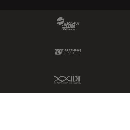
Beckman Coulter Link
Molecular Devices Link
IDT Link