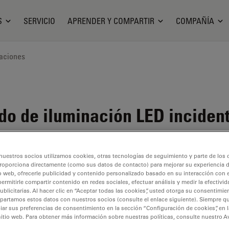
S
SERVICIO
APRENDER Y COMPARTIR
COMPAÑÍA
aciones
do de iluminación LED incident
nuestros socios utilizamos cookies, otras tecnologías de seguimiento y parte de los
roporciona directamente (como sus datos de contacto) para mejorar su experiencia 
o web, ofrecerle publicidad y contenido personalizado basado en su interacción con e
permitirle compartir contenido en redes sociales, efectuar análisis y medir la efectivi
licitarias. Al hacer clic en “Aceptar todas las cookies”, usted otorga su consentimie
partamos estos datos con nuestros socios (consulte el enlace siguiente). Siempre qu
r sus preferencias de consentimiento en la sección “Configuración de cookies”, en la
sitio web. Para obtener más información sobre nuestras políticas, consulte nuestro A