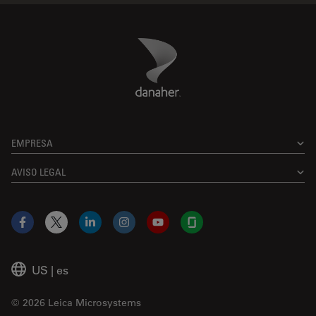
Danaher Logo
Footer
EMPRESA
AVISO LEGAL
Facebook
X
LinkedIn
Instagram
YouTube
Glassdoor
US
|
es
© 2026 Leica Microsystems