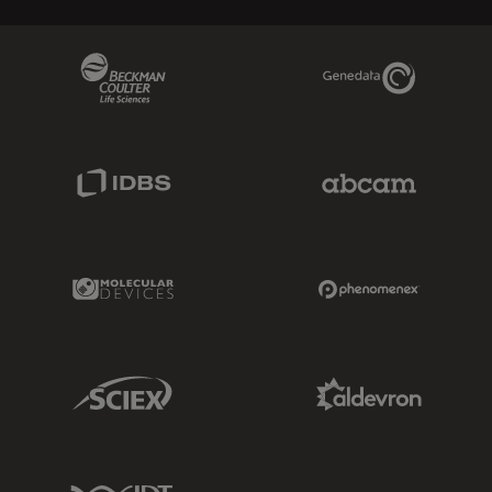
Beckman Coulter Link
Genedata Link
IDBS Link
Abcam Limited
Molecular Devices Link
Phenomenex L
Sciex Link
Aldevron Link
IDT Link