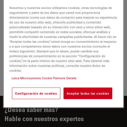
CERTIFICADOS
Nosotros y nuestros socios utilizamos cookies, otras tecnologías de
seguimiento y parte de los datos que usted nos proporciona
directamente (como sus datos de contacto) para mejorar su experiencia
EC DoC FS4000 RUO 200-4
de uso de nuestro sitio web, ofrecerle publicidad y contenido
personalizado basado en su interacción con este y otros sitios web,
Jul 27, 2026
PDF, 48 KB
permitirle compartir contenido en redes sociales, efectuar análisis y
medir la efectividad de nuestras campañas publicitarias. Al hacer clic en
DOWNLOAD
“Aceptar todas las cookies”, usted otorga su consentimiento al respecto
y a que compartamos estos datos con nuestros socios (consulte el
enlace siguiente). Siempre que lo desee, puede cambiar sus
preferencias de consentimiento en la sección “Configuración de
UKCA FS4000 FS4 200-1
cookies”, en la parte inferior de nuestro sitio web. Para obtener más
información sobre nuestras políticas, consulte nuestro Aviso de
Jul 27, 2026
PDF, 71 KB
cookies.
DOWNLOAD
Leica Microsystems Cookie Partners Details
Configuración de cookies
Aceptar todas las cookies
¿Desea saber más?
Hable con nuestros expertos