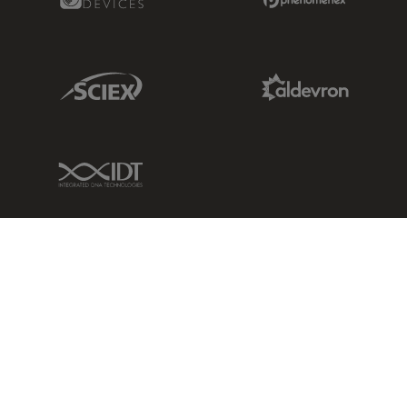
Sciex Link
Aldevron Link
IDT Link