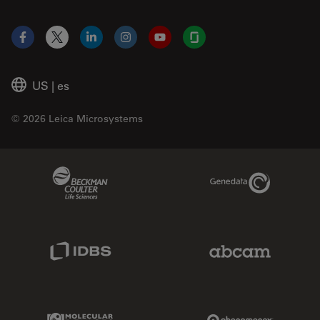
Facebook
X
LinkedIn
Instagram
YouTube
Glassdoor
US
|
es
© 2026 Leica Microsystems
Beckman Coulter Link
Genedata Link
IDBS Link
Abcam Limited
Molecular Devices Link
Phenomenex L