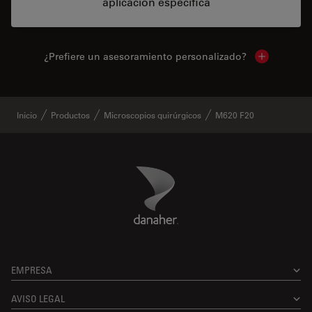
aplicación específica
¿Prefiere un asesoramiento personalizado?
Show local 
Inicio
Productos
Microscopios quirúrgicos
M620 F20
Danaher Logo
Footer
EMPRESA
AVISO LEGAL