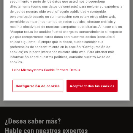
proporcionan excelencia en óptica e iluminación y
seguimiento y parte de los datos que usted nos proporciona
directamente (como sus datos de contacto) para mejorar su experiencia
ayudan a los cirujanos a realizar cirugías con gran
de uso de nuestro sitio web, ofrecerle publicidad y contenido
precisión y a mejorar los resultados en…
personalizado basado en su interacción con este y otros sitios web,
permitirle compartir contenido en redes sociales, efectuar análisis y
medir la efectividad de nuestras campañas publicitarias. Al hacer clic en
Oftalmo
“Aceptar todas las cookies”, usted otorga su consentimiento al respecto
y a que compartamos estos datos con nuestros socios (consulte el
enlace siguiente). Siempre que lo desee, puede cambiar sus
Cirugía de cataratas
preferencias de consentimiento en la sección “Configuración de
cookies”, en la parte inferior de nuestro sitio web. Para obtener más
información sobre nuestras políticas, consulte nuestro Aviso de
En las últimas décadas, la cirugía de cataratas se ha
cookies.
convertido en uno de los procedimientos
Leica Microsystems Cookie Partners Details
oftalmológicos más frecuentes. El cirujano ocular
elimina la catarata y sustituye la lente intraocular…
Configuración de cookies
Aceptar todas las cookies
Cirugía
¿Desea saber más?
Hable con nuestros expertos