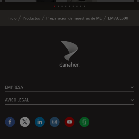
Inicio
Productos
Preparación de muestras de ME
EM ACE600
Danaher Logo
Footer
EMPRESA
AVISO LEGAL
Facebook
X
LinkedIn
Instagram
YouTube
Glassdoor