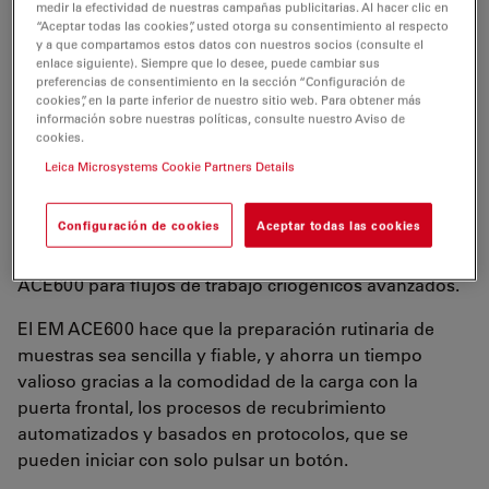
medir la efectividad de nuestras campañas publicitarias. Al hacer clic en
Sistema de recubrimiento de alto vacío
“Aceptar todas las cookies”, usted otorga su consentimiento al respecto
y a que compartamos estos datos con nuestros socios (consulte el
para una amplia gama de aplicaciones
enlace siguiente). Siempre que lo desee, puede cambiar sus
preferencias de consentimiento en la sección “Configuración de
Equipado con una cámara de proceso metálica
cookies”, en la parte inferior de nuestro sitio web. Para obtener más
información sobre nuestras políticas, consulte nuestro Aviso de
configurable, el recubrimiento por sputtering EM
cookies.
ACE600 es flexible y se puede adaptar a una amplia
Leica Microsystems Cookie Partners Details
gama de aplicaciones. Alcance sus objetivos de flujo
de trabajo y satisfaga las necesidades de su laboratorio
Configuración de cookies
Aceptar todas las cookies
ejecutando hasta dos fuentes diferentes en un único
proceso de preparación o incluso configurando el EM
ACE600 para flujos de trabajo criogénicos avanzados.
El EM ACE600 hace que la preparación rutinaria de
muestras sea sencilla y fiable, y ahorra un tiempo
valioso gracias a la comodidad de la carga con la
puerta frontal, los procesos de recubrimiento
automatizados y basados en protocolos, que se
pueden iniciar con solo pulsar un botón.