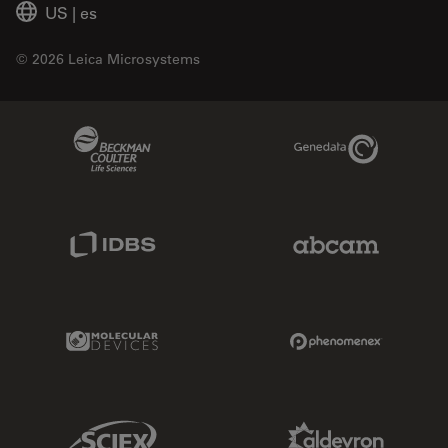
US
|
es
© 2026 Leica Microsystems
Beckman Coulter Link
Genedata Link
IDBS Link
Abcam Limited
Molecular Devices Link
Phenomenex L
Sciex Link
Aldevron Link