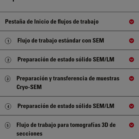
Pestaña de Inicio de flujos de trabajo
Sho
Flujo de trabajo estándar con SEM
1
Sho
Preparación de estado sólido SEM/LM
2
Sho
Preparación y transferencia de muestras
3
Sho
Cryo-SEM
Preparación de estado sólido SEM/LM
4
Sho
Flujo de trabajo para tomografías 3D de
5
Sho
secciones