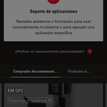
Soporte de aplicaciones
Necesito asistencia o formación para usar
correctamente mi sistema o para ejecutar una
aplicación específica
¿Prefiere un asesoramiento personalizado?
Show local 
Comprados frecuentemente juntos
Productos similares
EM GP2
Preparación de muestras de ME