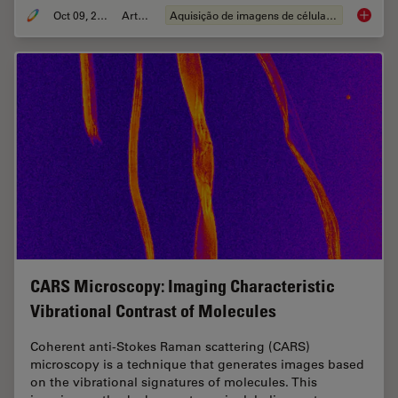
Oct 09, 2012
Article
Aquisição de imagens de células vivas
Nobel P
CARS Microscopy: Imaging Characteristic
Vibrational Contrast of Molecules
Coherent anti-Stokes Raman scattering (CARS)
microscopy is a technique that generates images based
on the vibrational signatures of molecules. This