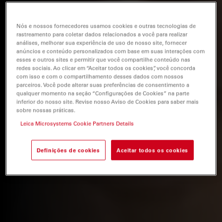
Nós e nossos fornecedores usamos cookies e outras tecnologias de
rastreamento para coletar dados relacionados a você para realizar
análises, melhorar sua experiência de uso de nosso site, fornecer
anúncios e conteúdo personalizados com base em suas interações com
esses e outros sites e permitir que você compartilhe conteúdo nas
redes sociais. Ao clicar em “Aceitar todos os cookies”, você concorda
com isso e com o compartilhamento desses dados com nossos
parceiros. Você pode alterar suas preferências de consentimento a
qualquer momento na seção “Configurações de Cookies” na parte
inferior do nosso site. Revise nosso Aviso de Cookies para saber mais
sobre nossas práticas.
Leica Microsystems Cookie Partners Details
Definições de cookies
Aceitar todos os cookies