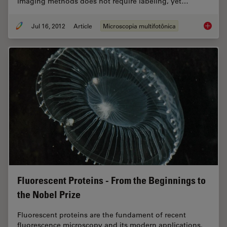
imaging methods does not require labeling, yet…
Jul 16, 2012
Article
Microscopia multifotônica
CARS Mi
Fluorescent Proteins - From the Beginnings to
the Nobel Prize
Fluorescent proteins are the fundament of recent
fluorescence microscopy and its modern applications.