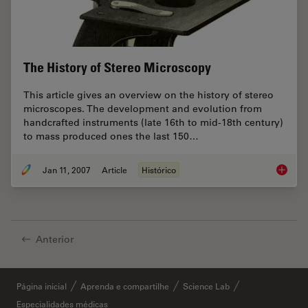
The History of Stereo Microscopy
This article gives an overview on the history of stereo
microscopes. The development and evolution from
handcrafted instruments (late 16th to mid-18th century)
to mass produced ones the last 150…
Jan 11, 2007
Article
Histórico
The His
Anterior
Página inicial
Aprenda e compartilhe
Science Lab
Especialidades médicas