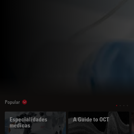
Popular
Show subnavigation
Especialidades
A Guide to OCT
médicas