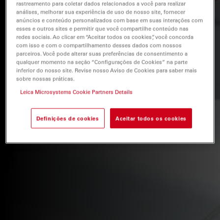
rastreamento para coletar dados relacionados a você para realizar
análises, melhorar sua experiência de uso de nosso site, fornecer
anúncios e conteúdo personalizados com base em suas interações com
esses e outros sites e permitir que você compartilhe conteúdo nas
redes sociais. Ao clicar em “Aceitar todos os cookies”, você concorda
com isso e com o compartilhamento desses dados com nossos
parceiros. Você pode alterar suas preferências de consentimento a
qualquer momento na seção “Configurações de Cookies” na parte
inferior do nosso site. Revise nosso Aviso de Cookies para saber mais
sobre nossas práticas.
Leica Microsystems Cookie Partners Details
Definições de cookies
Aceitar todos os cookies