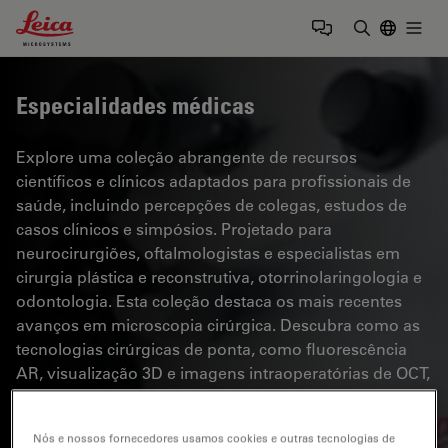
Leica Microsystems Logo
Togg
Insira o te
Especialidades médicas
Explore uma coleção abrangente de recursos
científicos e clínicos adaptados para profissionais de
saúde, incluindo percepções de colegas, estudos de
casos clínicos e simpósios. Projetado para
neurocirurgiões, oftalmologistas e especialistas em
cirurgia plástica e reconstrutiva, otorrinolaringologia e
odontologia. Esta coleção destaca os mais recentes
avanços em microscopia cirúrgica. Descubra como as
tecnologias cirúrgicas de ponta, como fluorescência
AR, visualização 3D e imagens intraoperatórias de OCT,
possibilitam a tomada de decisões confiantes e a
precisão em cirurgias complexas.
Nós e nossos fornecedores usamos cookies e outras tecnologias de