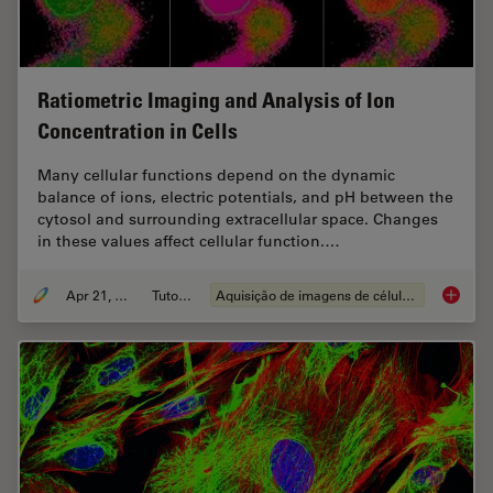
Ratiometric Imaging and Analysis of Ion
Concentration in Cells
Many cellular functions depend on the dynamic
balance of ions, electric potentials, and pH between the
cytosol and surrounding extracellular space. Changes
in these values affect cellular function.…
Apr 21, 2026
Tutorial
Aquisição de imagens de células vivas
Ratiomet