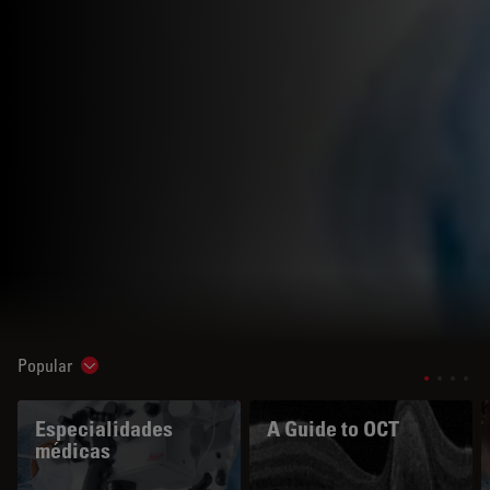
Popular
Show subnavigation
Especialidades
A Guide to OCT
médicas