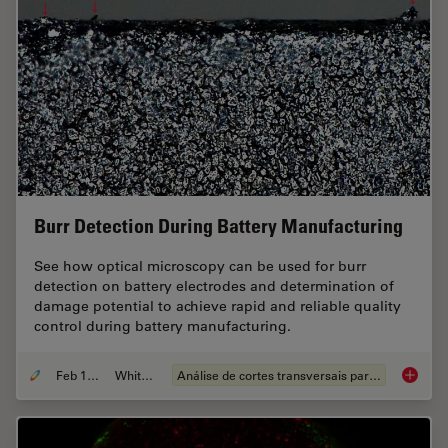
Burr Detection During Battery Manufacturing
See how optical microscopy can be used for burr
detection on battery electrodes and determination of
damage potential to achieve rapid and reliable quality
control during battery manufacturing.
Feb 12, 2026
Whitepaper
Análise de cortes transversais para componentes eletrônicos
Burr De