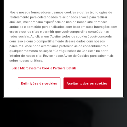
Nós e nossos fornecedores usamos cookies e outras tecnologias de
rastreamento para coletar dados relacionados a você para realizar
análises, melhorar sua experiência de uso de nosso site, fornecer
anúncios e conteúdo personalizados com base em suas interações com
esses e outros sites e permitir que você compartilhe conteúdo nas
redes sociais. Ao clicar em “Aceitar todos os cookies”, você concorda
com isso e com o compartilhamento desses dados com nossos
parceiros. Você pode alterar suas preferências de consentimento a
qualquer momento na seção “Configurações de Cookies” na parte
inferior do nosso site. Revise nosso Aviso de Cookies para saber mais
sobre nossas práticas.
Leica Microsystems Cookie Partners Details
Definições de cookies
Aceitar todos os cookies