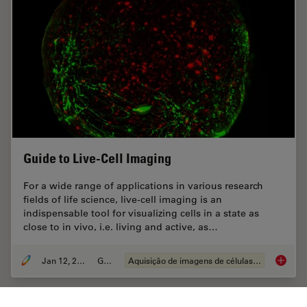
Guide to Live-Cell Imaging
For a wide range of applications in various research
fields of life science, live-cell imaging is an
indispensable tool for visualizing cells in a state as
close to in vivo, i.e. living and active, as…
Jan 12, 2026
Guia
Aquisição de imagens de células vivas
Guide t