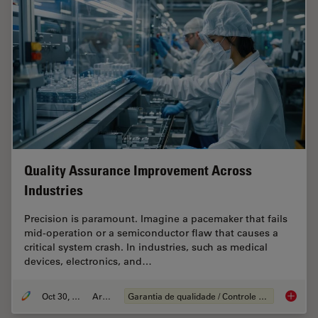
Quality Assurance Improvement Across
Industries
Precision is paramount. Imagine a pacemaker that fails
mid-operation or a semiconductor flaw that causes a
critical system crash. In industries, such as medical
devices, electronics, and…
Oct 30, 2025
Article
Garantia de qualidade / Controle de qualidade
Quality