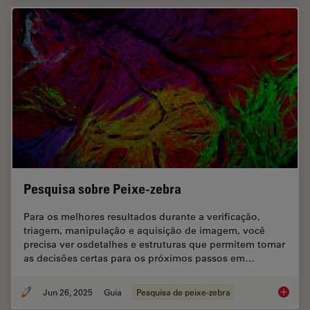
Pesquisa sobre Peixe-zebra
Para os melhores resultados durante a verificação,
triagem, manipulação e aquisição de imagem, você
precisa ver osdetalhes e estruturas que permitem tomar
as decisões certas para os próximos passos em…
Jun 26, 2025
Guia
Pesquisa de peixe-zebra
Pesquis