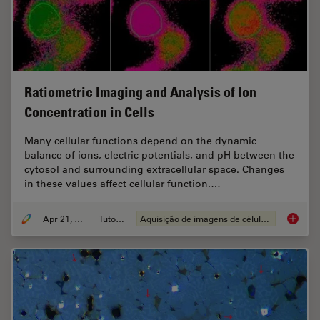
Ratiometric Imaging and Analysis of Ion
Concentration in Cells
Many cellular functions depend on the dynamic
balance of ions, electric potentials, and pH between the
cytosol and surrounding extracellular space. Changes
in these values affect cellular function.…
Apr 21, 2026
Tutorial
Aquisição de imagens de células vivas
Ratiomet