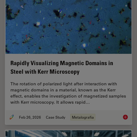
Rapidly Visualizing Magnetic Domains in
Steel with Kerr Microscopy
The rotation of polarized light after interaction with
magnetic domains in a material, known as the Kerr
effect, enables the investigation of magnetized samples
with Kerr microscopy. It allows rapid…
Feb 26, 2026
Case Study
Metalografia
Rapidly