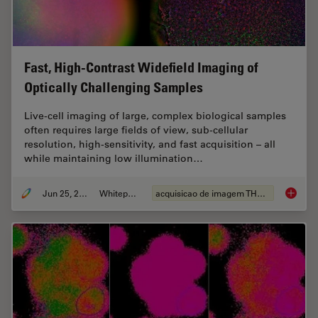
Fast, High-Contrast Widefield Imaging of
Optically Challenging Samples
Live‑cell imaging of large, complex biological samples
often requires large fields of view, sub-cellular
resolution, high-sensitivity, and fast acquisition – all
while maintaining low illumination…
Jun 25, 2026
Whitepaper
acquisicao de imagem THUNDER
Fast, H