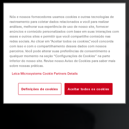
Nós e nossos fornecedores usamos cookies e outras tecnologias de
rastreamento para coletar dados relacionados a você para realizar
análises, melhorar sua experiência de uso de nosso site, fornecer
anúncios e conteúdo personalizados com base em suas interações com
esses e outros sites e permitir que você compartilhe conteúdo nas
redes sociais. Ao clicar em “Aceitar todos os cookies”, você concorda
com isso e com o compartilhamento desses dados com nossos
parceiros. Você pode alterar suas preferências de consentimento a
qualquer momento na seção “Configurações de Cookies” na parte
inferior do nosso site. Revise nosso Aviso de Cookies para saber mais
sobre nossas práticas.
Leica Microsystems Cookie Partners Details
Definições de cookies
Aceitar todos os cookies