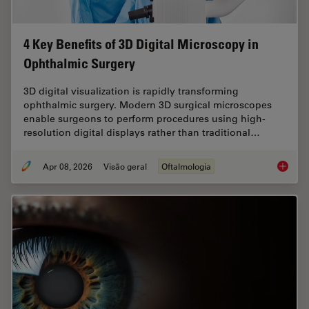
4 Key Benefits of 3D Digital Microscopy in
Ophthalmic Surgery
3D digital visualization is rapidly transforming
ophthalmic surgery. Modern 3D surgical microscopes
enable surgeons to perform procedures using high-
resolution digital displays rather than traditional…
Apr 08, 2026
Visão geral
Oftalmologia
4 Key B