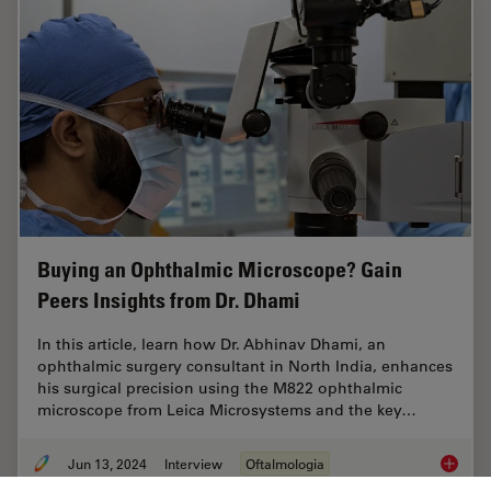
Buying an Ophthalmic Microscope? Gain
Peers Insights from Dr. Dhami
In this article, learn how Dr. Abhinav Dhami, an
ophthalmic surgery consultant in North India, enhances
his surgical precision using the M822 ophthalmic
microscope from Leica Microsystems and the key…
Jun 13, 2024
Interview
Oftalmologia
Buying 