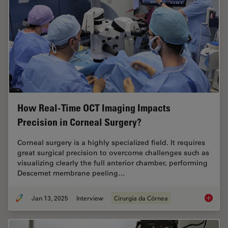
How Real-Time OCT Imaging Impacts
Precision in Corneal Surgery?
Corneal surgery is a highly specialized field. It requires
great surgical precision to overcome challenges such as
visualizing clearly the full anterior chamber, performing
Descemet membrane peeling…
Jan 13, 2025
Interview
Cirurgia da Córnea
How Rea