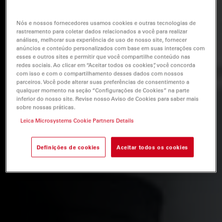
Nós e nossos fornecedores usamos cookies e outras tecnologias de
rastreamento para coletar dados relacionados a você para realizar
análises, melhorar sua experiência de uso de nosso site, fornecer
anúncios e conteúdo personalizados com base em suas interações com
esses e outros sites e permitir que você compartilhe conteúdo nas
redes sociais. Ao clicar em “Aceitar todos os cookies”, você concorda
com isso e com o compartilhamento desses dados com nossos
parceiros. Você pode alterar suas preferências de consentimento a
qualquer momento na seção “Configurações de Cookies” na parte
inferior do nosso site. Revise nosso Aviso de Cookies para saber mais
sobre nossas práticas.
Leica Microsystems Cookie Partners Details
Definições de cookies
Aceitar todos os cookies