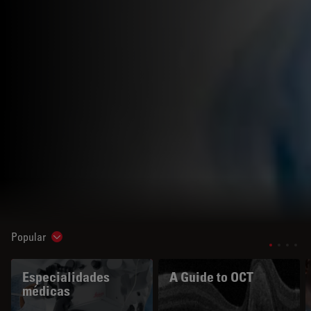
Popular
Show subnavigation
Especialidades
A Guide to OCT
médicas