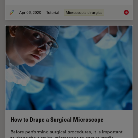
Apr 06, 2020
Tutorial
Microscopia cirúrgica
How to 
How to Drape a Surgical Microscope
Before performing surgical procedures, it is important
to drape the surgical microscope to ensure sterile