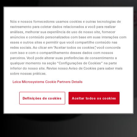
Nós e nossos fornecedores usamos cookies e outras tecnologias de
rastreamento para coletar dados relacionados a você para realizar
análises, melhorar sua experiência de uso de nosso site, fornecer
anúncios e conteúdo personalizados com base em suas interações com
esses e outros sites e permitir que você compartilhe conteúdo nas
redes sociais. Ao clicar em “Aceitar todos os cookies”, você concorda
com isso e com o compartilhamento desses dados com nossos
parceiros. Você pode alterar suas preferências de consentimento a
qualquer momento na seção “Configurações de Cookies” na parte
inferior do nosso site. Revise nosso Aviso de Cookies para saber mais
sobre nossas práticas.
Leica Microsystems Cookie Partners Details
Definições de cookies
Aceitar todos os cookies