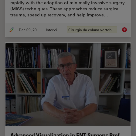
rapidly with the adoption of minimally invasive surgery
(MISS) techniques. These approaches reduce surgical
trauma, speed up recovery, and help improve…
Dec 09, 2025
Interview
Cirurgia da coluna vertebral
Advance
Advanced Visualization in ENT Surgery: Prof.