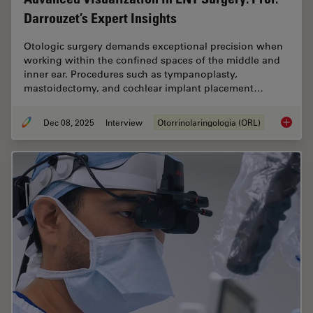
Darrouzet’s Expert Insights
Otologic surgery demands exceptional precision when
working within the confined spaces of the middle and
inner ear. Procedures such as tympanoplasty,
mastoidectomy, and cochlear implant placement…
Dec 08, 2025
Interview
Otorrinolaringologia (ORL)
Advanced