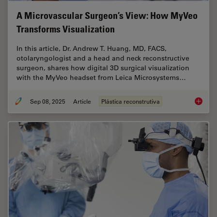
A Microvascular Surgeon’s View: How MyVeo
Transforms Visualization
In this article, Dr. Andrew T. Huang, MD, FACS,
otolaryngologist and a head and neck reconstructive
surgeon, shares how digital 3D surgical visualization
with the MyVeo headset from Leica Microsystems…
Sep 08, 2025
Article
Plástica reconstrutiva
A Micro