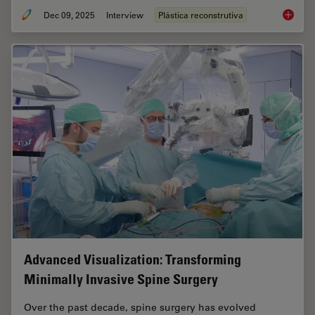
Dec 09, 2025
Interview
Plástica reconstrutiva
Advance
Advanced Visualization: Transforming
Minimally Invasive Spine Surgery
Over the past decade, spine surgery has evolved