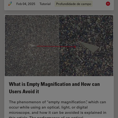
Feb 04, 2025
Tutorial
Profundidade de campo
Depth o
What is Empty Magnification and How can
Users Avoid it
The phenomenon of “empty magnification”, which can
occur while using an optical, light, or digital
microscope, and how it can be avoided is explained in
this article. The performance of an optical…