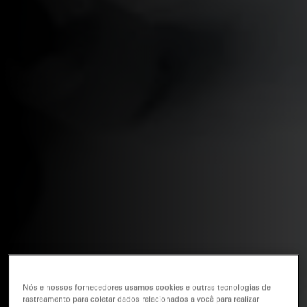
Nós e nossos fornecedores usamos cookies e outras tecnologias de
rastreamento para coletar dados relacionados a você para realizar