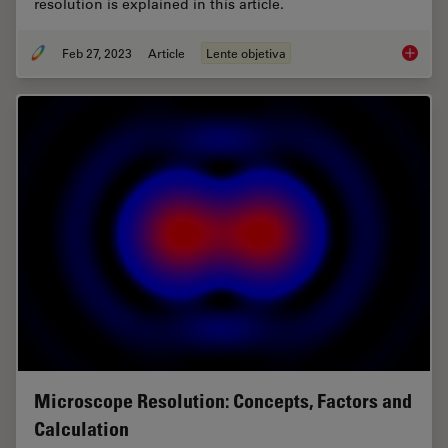
resolution is explained in this article.
Feb 27, 2023
Article
Lente objetiva
Immersi
Microscope Resolution: Concepts, Factors and
Calculation