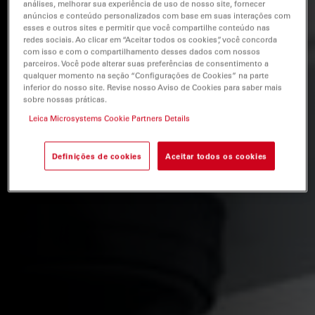
análises, melhorar sua experiência de uso de nosso site, fornecer
anúncios e conteúdo personalizados com base em suas interações com
esses e outros sites e permitir que você compartilhe conteúdo nas
redes sociais. Ao clicar em “Aceitar todos os cookies”, você concorda
com isso e com o compartilhamento desses dados com nossos
parceiros. Você pode alterar suas preferências de consentimento a
qualquer momento na seção “Configurações de Cookies” na parte
inferior do nosso site. Revise nosso Aviso de Cookies para saber mais
sobre nossas práticas.
Leica Microsystems Cookie Partners Details
Definições de cookies
Aceitar todos os cookies