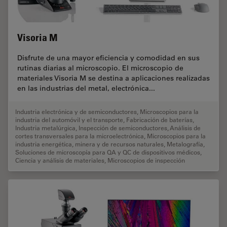
Visoria M
Disfrute de una mayor eficiencia y comodidad en sus
rutinas diarias al microscopio. El microscopio de
materiales Visoria M se destina a aplicaciones realizadas
en las industrias del metal, electrónica...
Industria electrónica y de semiconductores
,
Microscopios para la
industria del automóvil y el transporte
,
Fabricación de baterías
,
Industria metalúrgica
,
Inspección de semiconductores
,
Análisis de
cortes transversales para la microelectrónica
,
Microscopios para la
industria energética, minera y de recursos naturales
,
Metalografía
,
Soluciones de microscopía para QA y QC de dispositivos médicos
,
Ciencia y análisis de materiales
,
Microscopios de inspección