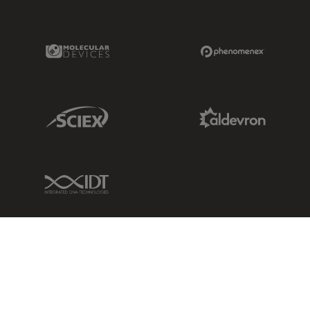
Molecular Devices Link
Phenomenex L
Sciex Link
Aldevron Link
IDT Link