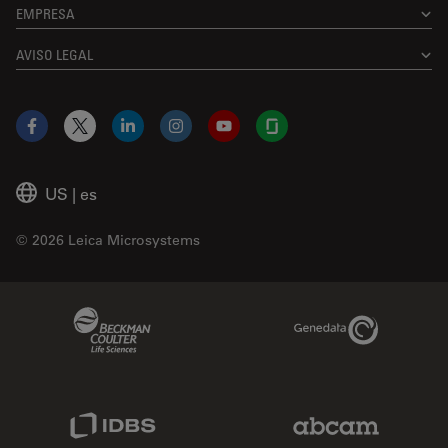
EMPRESA
AVISO LEGAL
Facebook
X
LinkedIn
Instagram
YouTube
Glassdoor
US
|
es
© 2026 Leica Microsystems
Beckman Coulter Link
Genedata Link
IDBS Link
Abcam Limited