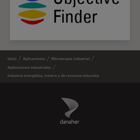
Inicio
Aplicaciones
Microscopía industrial
Aplicaciones industriales
Industria energética, minera y de recursos naturales
Danaher Logo
Footer