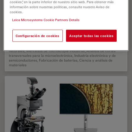
cookies”, en la parte inferior de nuestro sitio web. Para obtener más
información sobre nuestras políticas, consulte nuestro Aviso de
cookies.
EM TIC 3X
Leica Microsystems Cookie Partners Details
Sistema de fresado por haz de iones
Configuración de cookies
Aceptar todas las cookies
Microscopios para la industria del automóvil y el transporte
,
Microscopios para la industria energética, minera y de recursos
naturales
,
Mercados de microscopía industrial
,
Análisis de cortes
transversales para la microelectrónica
,
Industria electrónica y de
semiconductores
,
Fabricación de baterías
,
Ciencia y análisis de
materiales