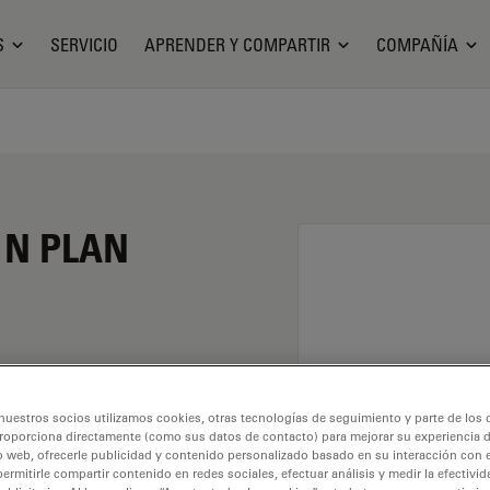
S
SERVICIO
APRENDER Y COMPARTIR
COMPAÑÍA
o N PLAN
nto de 20X y una
nuestros socios utilizamos cookies, otras tecnologías de seguimiento y parte de los
o seco y con una rosca
roporciona directamente (como sus datos de contacto) para mejorar su experiencia 
 libre de 0,3 mm y un
o web, ofrecerle publicidad y contenido personalizado basado en su interacción con e
permitirle compartir contenido en redes sociales, efectuar análisis y medir la efectivi