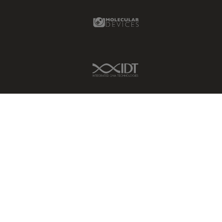
Molecular Devices Link
IDT Link