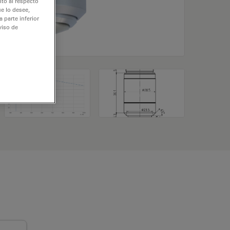
nto al respecto
e lo desee,
 parte inferior
viso de