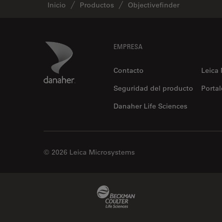
Inicio
Productos
Objectivefinder
Footer
Danaher Logo
EMPRESA
Contacto
Leica
Seguridad del producto
Portal
Danaher Life Sciences
© 2026 Leica Microsystems
Beckman Coulter Link