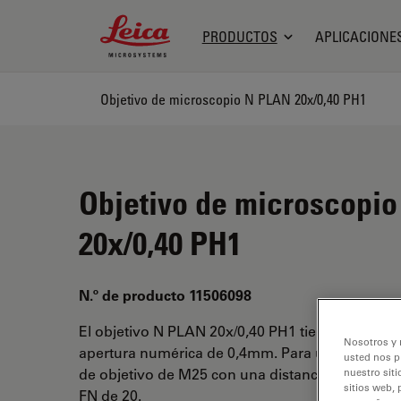
Leica Microsystems Logo
PRODUCTOS
APLICACIONE
Objetivo de microscopio N PLAN 20x/0,40 PH1
Objetivo de microscopi
20x/0,40 PH1
N.º de producto 11506098
El objetivo N PLAN 20x/0,40 PH1 tiene un aume
Nosotros y 
apertura numérica de 0,4mm. Para uso en medi
usted nos p
de objetivo de M25 con una distancia de trabajo
nuestro siti
sitios web, 
FN de 20.