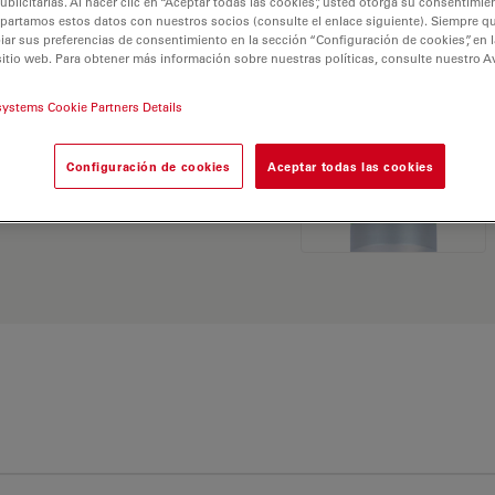
licitarias. Al hacer clic en “Aceptar todas las cookies”, usted otorga su consentimie
partamos estos datos con nuestros socios (consulte el enlace siguiente). Siempre qu
r sus preferencias de consentimiento en la sección “Configuración de cookies”, en la
sitio web. Para obtener más información sobre nuestras políticas, consulte nuestro A
systems Cookie Partners Details
 Explore nuestro
Buscador
Configuración de cookies
Aceptar todas las cookies
ativas y encuentre la
 sus necesidades.