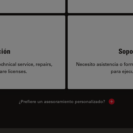
ción
Sopo
hnical service, repairs,
Necesito asistencia o fo
are licenses.
para ejecu
¿Prefiere un asesoramiento personalizado?
Show local 