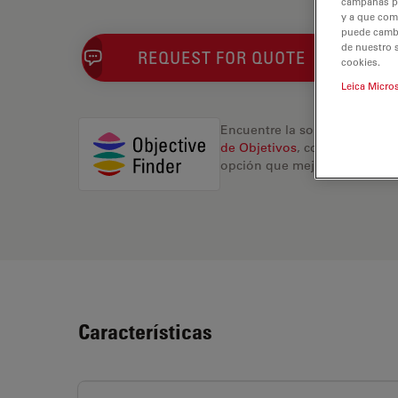
campañas pub
y a que com
puede cambia
de nuestro 
REQUEST FOR QUOTE
cookies.
Leica Micro
Encuentre la solución ideal.
de Objetivos
, compare altern
opción que mejor se adapte a
Características