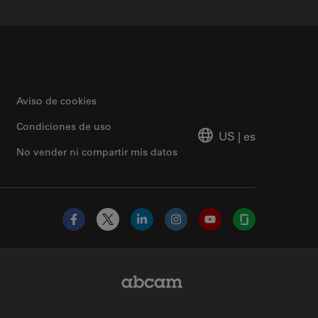
Aviso de cookies
Condiciones de uso
US
|
es
No vender ni compartir mis datos
Facebook
X
LinkedIn
Instagram
YouTube
Glassdoor
Abcam Limited Link