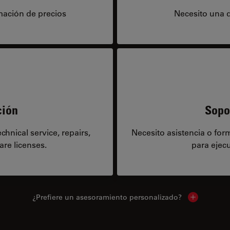
mación de precios
Necesito una 
ción
Sopo
hnical service, repairs,
Necesito asistencia o fo
are licenses.
para ejecu
¿Prefiere un asesoramiento personalizado?
Show local 