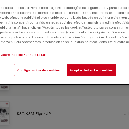
nuestros socios utilizamos cookies, otras tecnologías de seguimiento y parte de los
roporciona directamente (como sus datos de contacto) para mejorar su experiencia 
o web, ofrecerle publicidad y contenido personalizado basado en su interacción con e
CHURE OR FLYER
permitirle compartir contenido en redes sociales, efectuar análisis y medir la efectivi
licitarias. Al hacer clic en “Aceptar todas las cookies”, usted otorga su consentimie
partamos estos datos con nuestros socios (consulte el enlace siguiente). Siempre qu
r sus preferencias de consentimiento en la sección “Configuración de cookies”, en la
sitio web. Para obtener más información sobre nuestras políticas, consulte nuestro A
Jul
K3C-K3M Flyer CN
systems Cookie Partners Details
Configuración de cookies
Aceptar todas las cookies
Jul
K3C-K3M Flyer ES
Jul
K3C-K3M Flyer JP