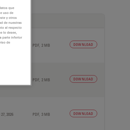
 datos que
de uso de
ste y otros
dad de nuestras
nto al respecto
e lo desee,
 parte inferior
viso de
DOWNLOAD
 27, 2026
PDF, 2 MB
DOWNLOAD
 27, 2026
PDF, 2 MB
DOWNLOAD
 27, 2026
PDF, 3 MB