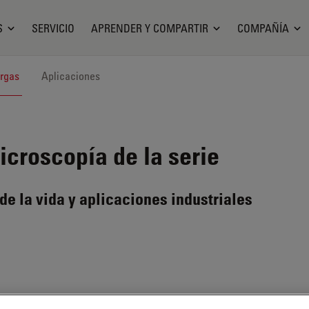
S
SERVICIO
APRENDER Y COMPARTIR
COMPAÑÍA
rgas
Aplicaciones
croscopía de la serie
de la vida y aplicaciones industriales