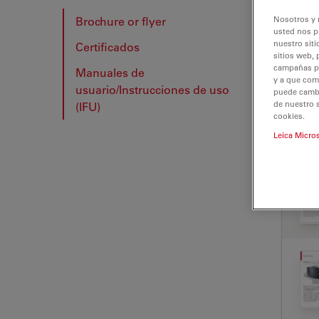
Brochure or flyer
Nosotros y 
usted nos p
nuestro siti
Certificados
BRO
sitios web, 
campañas pub
Manuales de
y a que com
usuario/Instrucciones de uso
puede cambia
de nuestro 
(IFU)
cookies.
Leica Micro