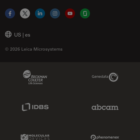
Facebook
X
LinkedIn
Instagram
YouTube
Glassdoor
US
|
es
© 2026 Leica Microsystems
Beckman Coulter Link
Genedata Link
IDBS Link
Abcam Limited
Molecular Devices Link
Phenomenex L