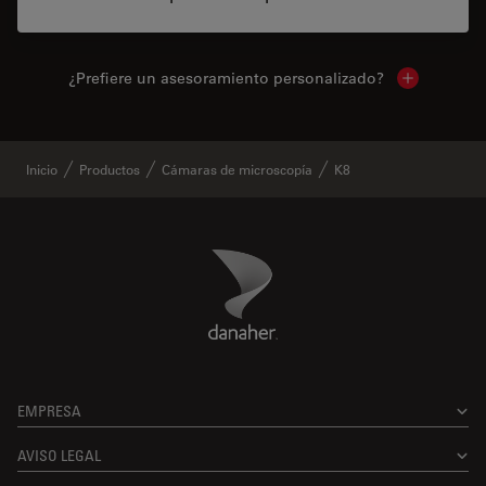
¿Prefiere un asesoramiento personalizado?
Show local 
Inicio
Productos
Cámaras de microscopía
K8
Danaher Logo
Footer
EMPRESA
AVISO LEGAL