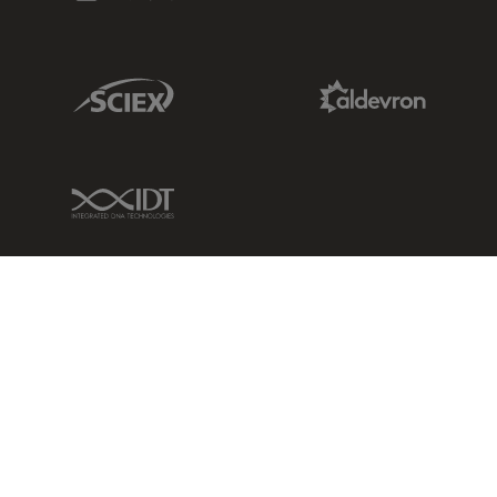
Sciex Link
Aldevron Link
IDT Link