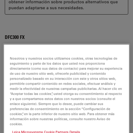
obtener información sobre productos alternativos que
puedan adaptarse a sus necesidades.
DFC300 FX
Software
Notas de la versión del software
Nosotros y nuestros socios utilizamos cookies, otras tecnologías de
seguimiento y parte de los datos que usted nos proporciona
directamente (como sus datos de contacto) para mejorar su experiencia
DFC300 FX
de uso de nuestro sitio web, ofrecerle publicidad y contenido
personalizado basado en su interacción con este y otros sitios web,
permitirle compartir contenido en redes sociales, efectuar análisis y
medir la efectividad de nuestras campañas publicitarias. Al hacer clic en
“Aceptar todas las cookies”, usted otorga su consentimiento al respecto
SOFTWARE
y a que compartamos estos datos con nuestros socios (consulte el
enlace siguiente). Siempre que lo desee, puede cambiar sus
preferencias de consentimiento en la sección “Configuración de
DFCTwain-for-PC-V7.7.1 CHS
cookies”, en la parte inferior de nuestro sitio web. Para obtener más
Jul 27, 2026
ZIP, 17 MB
información sobre nuestras políticas, consulte nuestro Aviso de
cookies.
DOWNLOAD
Leica Microsystems Cookie Partners Details