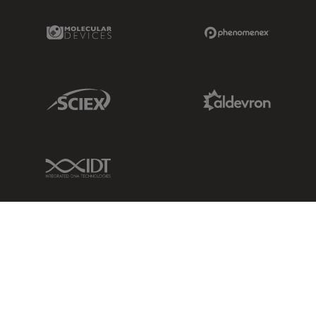
Molecular Devices Link
Phenomenex L
Sciex Link
Aldevron Link
IDT Link