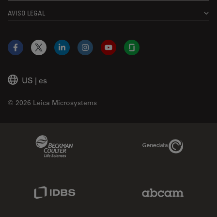
AVISO LEGAL
Facebook
X
LinkedIn
Instagram
YouTube
Glassdoor
US
|
es
© 2026 Leica Microsystems
Beckman Coulter Link
Genedata Link
IDBS Link
Abcam Limited