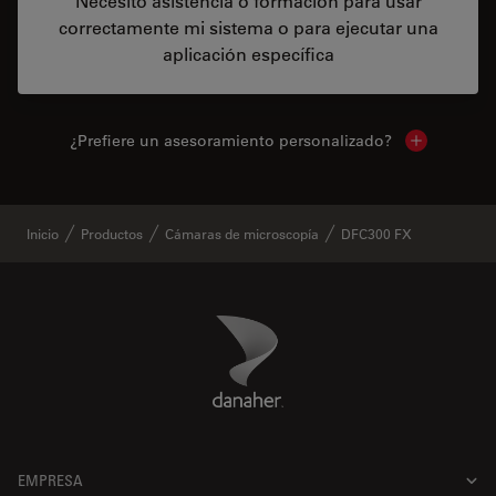
Necesito asistencia o formación para usar
correctamente mi sistema o para ejecutar una
aplicación específica
¿Prefiere un asesoramiento personalizado?
Show local 
Inicio
Productos
Cámaras de microscopía
DFC300 FX
Danaher Logo
Footer
EMPRESA