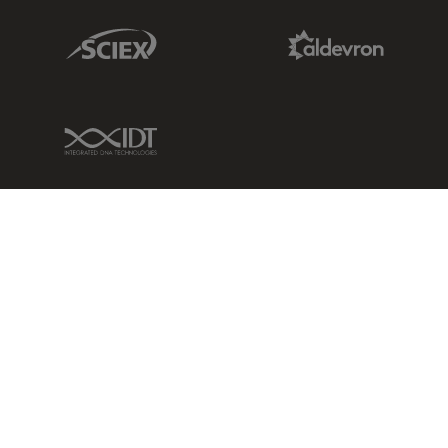
Sciex Link
Aldevron Link
IDT Link