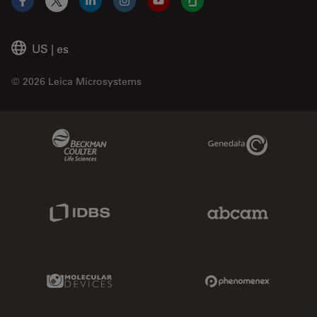
Facebook
X
LinkedIn
Instagram
YouTube
Glassdoor
US
|
es
© 2026 Leica Microsystems
Beckman Coulter Link
Genedata Link
IDBS Link
Abcam Limited
Molecular Devices Link
Phenomenex L