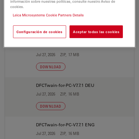
información sobre nuestras políticas, consulte nuestro Aviso de
cookies.
Leica Microsystems Cookie Partners Details
SOFTWARE
Configuración de cookies
Aceptar todas las cookies
DFCTwain-for-PC-V7.7.1 CHS
Jul 27, 2026
ZIP, 17 MB
DOWNLOAD
DFCTwain-for-PC-V7.7.1 DEU
Jul 27, 2026
ZIP, 16 MB
DOWNLOAD
DFCTwain-for-PC-V7.7.1 ENG
Jul 27, 2026
ZIP, 16 MB