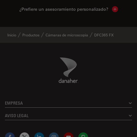
¿Prefiere un asesoramiento personalizado?
Show local 
Inicio
Productos
Cámaras de microscopía
DFC365 FX
Danaher Logo
Footer
EMPRESA
AVISO LEGAL