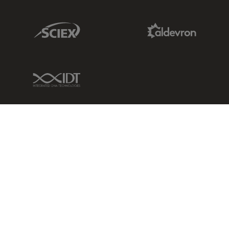
Sciex Link
Aldevron Link
IDT Link