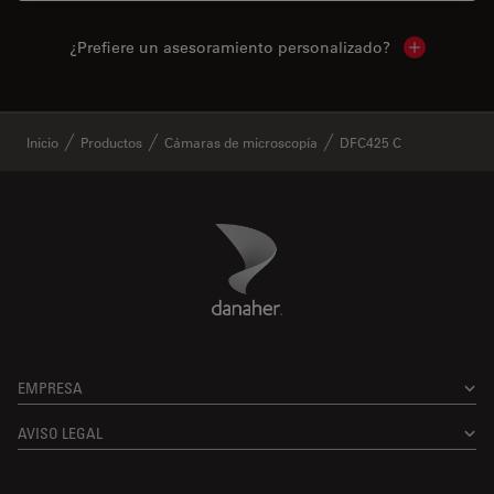
¿Prefiere un asesoramiento personalizado?
Show local 
✕
Inicio
Productos
Cámaras de microscopía
DFC425 C
Danaher Logo
Footer
EMPRESA
AVISO LEGAL