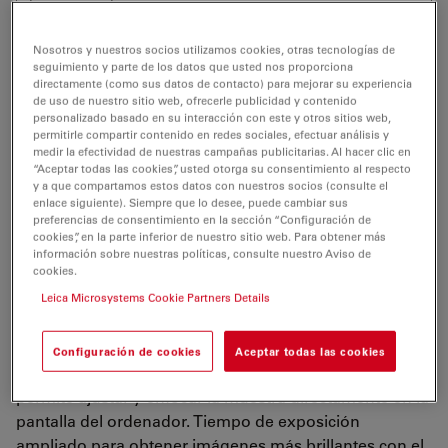
Nosotros y nuestros socios utilizamos cookies, otras tecnologías de
seguimiento y parte de los datos que usted nos proporciona
directamente (como sus datos de contacto) para mejorar su experiencia
La cámara Leica DFC425 C es una cámara digital para
de uso de nuestro sitio web, ofrecerle publicidad y contenido
microscopio con interfaz de montura C y sensor CCD
personalizado basado en su interacción con este y otros sitios web,
permitirle compartir contenido en redes sociales, efectuar análisis y
de 5 megapíxeles. La cámara captura de forma rápida
medir la efectividad de nuestras campañas publicitarias. Al hacer clic en
imágenes nítidas de
campo claro, campo oscuro
y
“Aceptar todas las cookies”, usted otorga su consentimiento al respecto
y a que compartamos estos datos con nuestros socios (consulte el
contraste de fase
para la microscopía en el ámbito de
enlace siguiente). Siempre que lo desee, puede cambiar sus
las ciencias biológicas y para aplicaciones clínicas e
preferencias de consentimiento en la sección “Configuración de
industriales.
cookies”, en la parte inferior de nuestro sitio web. Para obtener más
información sobre nuestras políticas, consulte nuestro Aviso de
cookies.
La
refrigeración por Peltier
disminuye el ruido para
Leica Microsystems Cookie Partners Details
conseguir imágenes y calidad de color perfectas aun
con tiempos de exposición largos. La intuitiva vista
previa del escaneado progresivo en resolución XGA
Configuración de cookies
Aceptar todas las cookies
alcanza hasta
20 fotogramas por segundo
(fps) y
permite ajustar y enfocar la muestra directamente en la
pantalla del ordenador. Tiempo de exposición
ampliado para obtener imágenes más brillantes con el