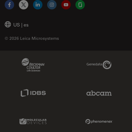
Facebook
X
LinkedIn
Instagram
YouTube
Glassdoor
US
|
es
© 2026 Leica Microsystems
Beckman Coulter Link
Genedata Link
IDBS Link
Abcam Limited
Molecular Devices Link
Phenomenex L