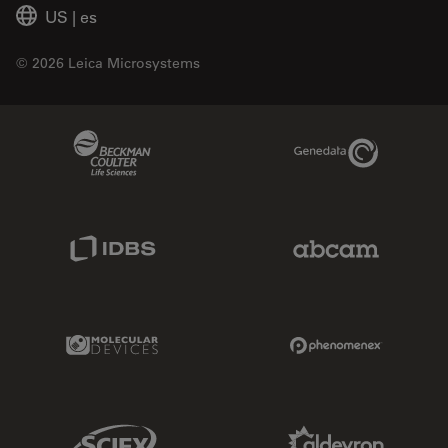
US
|
es
© 2026 Leica Microsystems
Beckman Coulter Link
Genedata Link
IDBS Link
Abcam Limited
Molecular Devices Link
Phenomenex L
Sciex Link
Aldevron Link