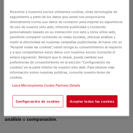
La cámara Leica DFC425 es una <link products
Nosotros y nuestros socios utilizamos cookies, otras tecnologías de
microscope-cameras microscope>cámara digital para
seguimiento y parte de los datos que usted nos proporciona
directamente (como sus datos de contacto) para mejorar su experiencia
microscopio con interfaz de montura C y con un
sensor
de uso de nuestro sitio web, ofrecerle publicidad y contenido
CCD de 5 megapíxeles
. La cámara captura imágenes
personalizado basado en su interacción con este y otros sitios web,
permitirle compartir contenido en redes sociales, efectuar análisis y
brillantes y nítidas para el análisis detallado de las
medir la efectividad de nuestras campañas publicitarias. Al hacer clic en
mismas en aplicaciones
industriales, de investigación y
“Aceptar todas las cookies”, usted otorga su consentimiento al respecto
en el ámbito de las ciencias biológicas
.
y a que compartamos estos datos con nuestros socios (consulte el
enlace siguiente). Siempre que lo desee, puede cambiar sus
preferencias de consentimiento en la sección “Configuración de
La intuitiva vista previa del
escaneado progresivo
de la
cookies”, en la parte inferior de nuestro sitio web. Para obtener más
imagen en vivo en resolución XGA alcanza hasta
20
información sobre nuestras políticas, consulte nuestro Aviso de
cookies.
fotogramas por segundo
(fps) y permite ajustar y
enfocar la muestra directamente en la pantalla del
Leica Microsystems Cookie Partners Details
ordenador.
Configuración de cookies
Aceptar todas las cookies
La sencilla función de
guardar
y
recuperar
permite al
usuario recuperar los mismos ajustes para un posterior
análisis
o
comparación
.