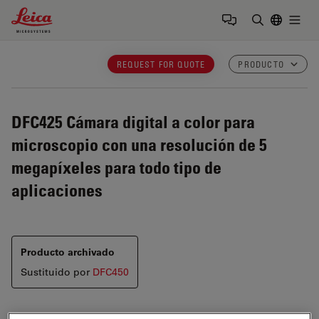
Leica Microsystems Logo
Togg
Introduzca
REQUEST FOR QUOTE
PRODUCTO
DFC425
Cámara digital a color para
microscopio con una resolución de 5
megapíxeles para todo tipo de
aplicaciones
Producto archivado
Sustituido por
DFC450