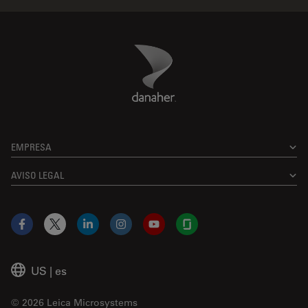
Danaher Logo
Footer
EMPRESA
AVISO LEGAL
Facebook
X
LinkedIn
Instagram
YouTube
Glassdoor
US
|
es
© 2026 Leica Microsystems