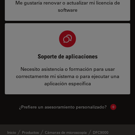
Me gustaría renovar o actualizar mi licencia de
software
Soporte de aplicaciones
Necesito asistencia o formación para usar
correctamente mi sistema o para ejecutar una
aplicación específica
¿Prefiere un asesoramiento personalizado?
Show local 
Inicio
Productos
Cámaras de microscopía
DFC9000