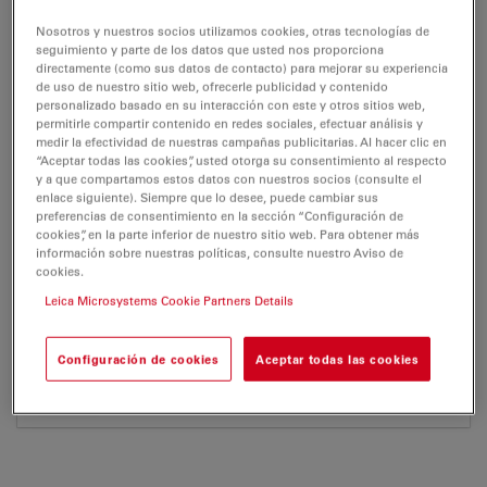
Nosotros y nuestros socios utilizamos cookies, otras tecnologías de
DFC9000
seguimiento y parte de los datos que usted nos proporciona
directamente (como sus datos de contacto) para mejorar su experiencia
de uso de nuestro sitio web, ofrecerle publicidad y contenido
Brochure or flyer
Certificados
personalizado basado en su interacción con este y otros sitios web,
permitirle compartir contenido en redes sociales, efectuar análisis y
medir la efectividad de nuestras campañas publicitarias. Al hacer clic en
“Aceptar todas las cookies”, usted otorga su consentimiento al respecto
DFC9000
y a que compartamos estos datos con nuestros socios (consulte el
enlace siguiente). Siempre que lo desee, puede cambiar sus
preferencias de consentimiento en la sección “Configuración de
cookies”, en la parte inferior de nuestro sitio web. Para obtener más
información sobre nuestras políticas, consulte nuestro Aviso de
BROCHURE OR FLYER
cookies.
Leica Microsystems Cookie Partners Details
Leica DFC9000 GT-Flyer en
Jul 27, 2026
PDF, 364 KB
Configuración de cookies
Aceptar todas las cookies
DOWNLOAD