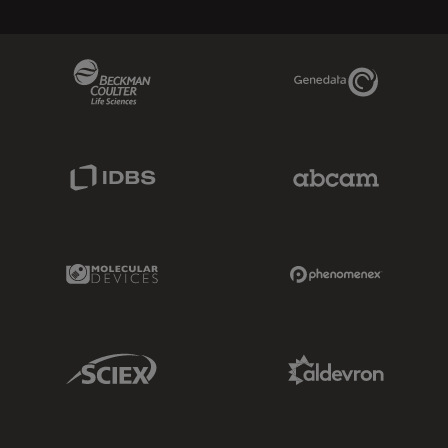
Beckman Coulter Link
Genedata Link
IDBS Link
Abcam Limited
Molecular Devices Link
Phenomenex L
Sciex Link
Aldevron Link