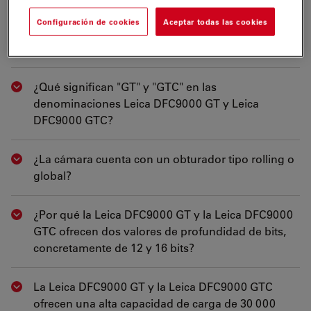
GT y en la Leica DFC9000 GTC?
Configuración de cookies
Aceptar todas las cookies
¿Qué significa "sCMOS"?
Show answer
¿Qué significan "GT" y "GTC" en las
Show answer
denominaciones Leica DFC9000 GT y Leica
DFC9000 GTC?
¿La cámara cuenta con un obturador tipo rolling o
Show answer
global?
¿Por qué la Leica DFC9000 GT y la Leica DFC9000
Show answer
GTC ofrecen dos valores de profundidad de bits,
concretamente de 12 y 16 bits?
La Leica DFC9000 GT y la Leica DFC9000 GTC
Show answer
ofrecen una alta capacidad de carga de 30 000