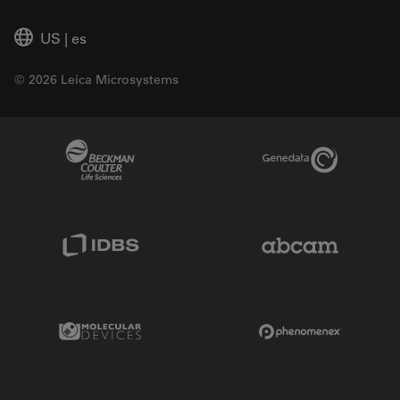
US
|
es
© 2026 Leica Microsystems
Beckman Coulter Link
Genedata Link
IDBS Link
Abcam Limited
Molecular Devices Link
Phenomenex L