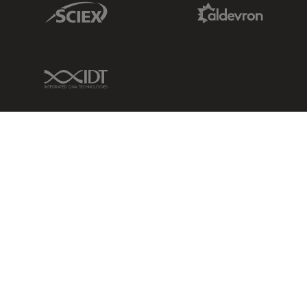
Sciex Link
Aldevron Link
IDT Link