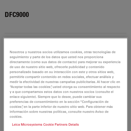
DFC9000
¿Qué tipo de interfaz digital presenta la cámara
Show answer
Leica DFC9000?
Nosotros y nuestros socios utilizamos cookies, otras tecnologías de
seguimiento y parte de los datos que usted nos proporciona
directamente (como sus datos de contacto) para mejorar su experiencia
¿Qué ocurre si accidentalmente conecto la Leica
Show answer
de uso de nuestro sitio web, ofrecerle publicidad y contenido
DFC9000 GT a una toma USB 2.0?
personalizado basado en su interacción con este y otros sitios web,
permitirle compartir contenido en redes sociales, efectuar análisis y
medir la efectividad de nuestras campañas publicitarias. Al hacer clic en
“Aceptar todas las cookies”, usted otorga su consentimiento al respecto
¿Puedo utilizar la toma USB 3.0 incorporada en mi
Show answer
y a que compartamos estos datos con nuestros socios (consulte el
PC para la Leica DFC9000 GT?
enlace siguiente). Siempre que lo desee, puede cambiar sus
preferencias de consentimiento en la sección “Configuración de
cookies”, en la parte inferior de nuestro sitio web. Para obtener más
¿Qué tipo de rosca C se recomienda?
información sobre nuestras políticas, consulte nuestro Aviso de
Show answer
cookies.
Leica Microsystems Cookie Partners Details
¿Qué tipo de sensor se utiliza en la Leica DFC9000
Show answer