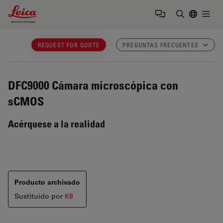
Leica Microsystems Logo
Togg
Introduzca
REQUEST FOR QUOTE
PREGUNTAS FRECUENTES
DFC9000
Cámara microscópica con
sCMOS
Acérquese a la realidad
Producto archivado
Sustituido por
K8