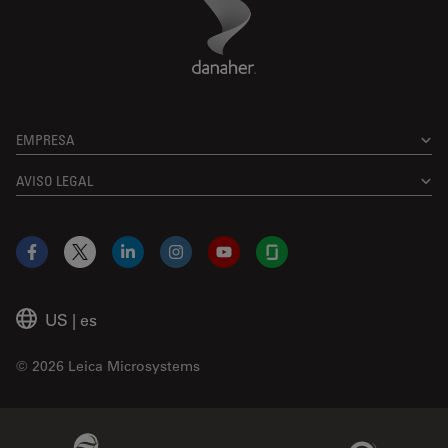
Danaher Logo
Footer
EMPRESA
AVISO LEGAL
Facebook
X
LinkedIn
Instagram
YouTube
Glassdoor
US
|
es
© 2026 Leica Microsystems
Beckman Coulter Link
Genedata Link