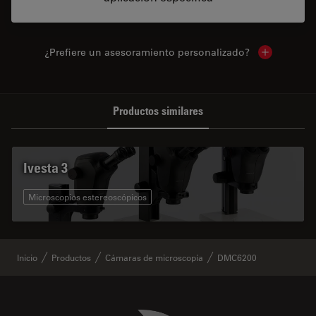
¿Prefiere un asesoramiento personalizado?
Show local 
Productos similares
Ivesta 3
Microscopios estereoscópicos
Inicio
Productos
Cámaras de microscopía
DMC6200