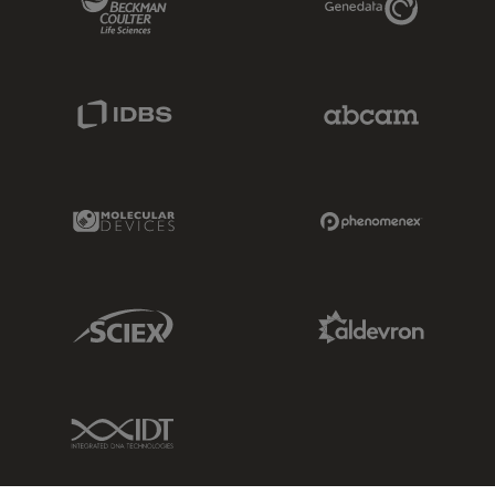
IDBS Link
Abcam Limited
Molecular Devices Link
Phenomenex L
Sciex Link
Aldevron Link
IDT Link