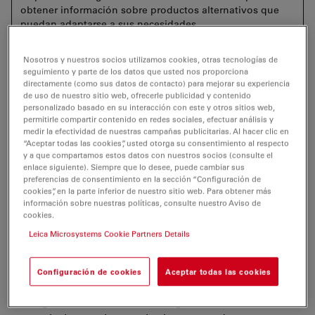
obtener información sobre productos alternativos que
puedan adaptarse a sus necesidades.
Nosotros y nuestros socios utilizamos cookies, otras tecnologías de
seguimiento y parte de los datos que usted nos proporciona
directamente (como sus datos de contacto) para mejorar su experiencia
¿Necesita capturar imágenes en condiciones de campo
de uso de nuestro sitio web, ofrecerle publicidad y contenido
personalizado basado en su interacción con este y otros sitios web,
claro, campo oscuro y quizás hasta de fluorescencia?
permitirle compartir contenido en redes sociales, efectuar análisis y
¿Le gustaría tener una cámara que pudiera generar
medir la efectividad de nuestras campañas publicitarias. Al hacer clic en
imágenes brillantes y nítidas en todas esas
“Aceptar todas las cookies”, usted otorga su consentimiento al respecto
y a que compartamos estos datos con nuestros socios (consulte el
situaciones?
enlace siguiente). Siempre que lo desee, puede cambiar sus
preferencias de consentimiento en la sección “Configuración de
La cámara DMC6200 entrega imágenes espectaculares
cookies”, en la parte inferior de nuestro sitio web. Para obtener más
información sobre nuestras políticas, consulte nuestro Aviso de
con detalles de color intenso y gran contraste desde el
cookies.
mínimo hasta el máximo aumento. Su vanguardista
Leica Microsystems Cookie Partners Details
sensor CMOS tiene un tamaño de píxel de 5,86 µm,
una resolución de 2,3 megapíxeles y un asombroso
rango dinámico de 73 dB (4000:1).
Configuración de cookies
Aceptar todas las cookies
Consiga una resolución de imagen de hasta 20,7