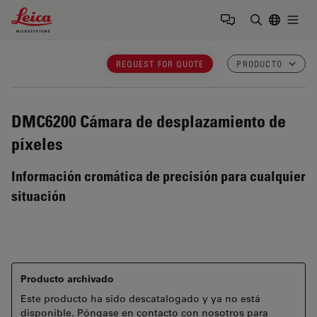
Leica Microsystems Logo
Togg
Introduzca
REQUEST FOR QUOTE
PRODUCTO
DMC6200
Cámara de desplazamiento de
píxeles
Información cromática de precisión para cualquier
situación
Producto archivado
Este producto ha sido descatalogado y ya no está
disponible. Póngase en contacto con nosotros para