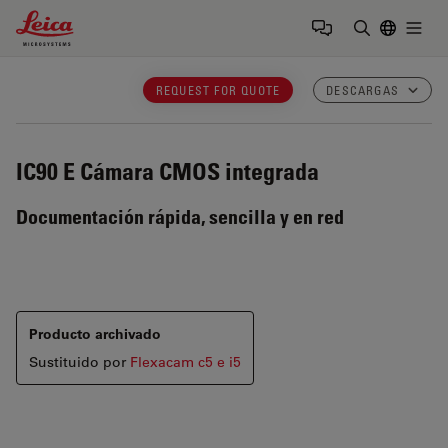
Leica Microsystems Logo
Togg
Introduzca
REQUEST FOR QUOTE
DESCARGAS
IC90 E
Cámara CMOS integrada
Documentación rápida, sencilla y en red
Producto archivado
Sustituido por
Flexacam c5 e i5