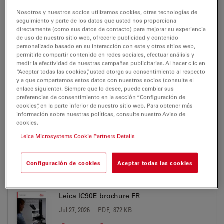
Leica IC90E brochure DE
Nosotros y nuestros socios utilizamos cookies, otras tecnologías de
Jul 27, 2026
PDF, 1 MB
seguimiento y parte de los datos que usted nos proporciona
directamente (como sus datos de contacto) para mejorar su experiencia
de uso de nuestro sitio web, ofrecerle publicidad y contenido
DOWNLOAD
personalizado basado en su interacción con este y otros sitios web,
permitirle compartir contenido en redes sociales, efectuar análisis y
medir la efectividad de nuestras campañas publicitarias. Al hacer clic en
Leica IC90E brochure EN
“Aceptar todas las cookies”, usted otorga su consentimiento al respecto
y a que compartamos estos datos con nuestros socios (consulte el
Jul 27, 2026
PDF, 870 KB
enlace siguiente). Siempre que lo desee, puede cambiar sus
preferencias de consentimiento en la sección “Configuración de
DOWNLOAD
cookies”, en la parte inferior de nuestro sitio web. Para obtener más
información sobre nuestras políticas, consulte nuestro Aviso de
cookies.
Leica IC90E brochure ES
Leica Microsystems Cookie Partners Details
Jul 27, 2026
PDF, 871 KB
Configuración de cookies
Aceptar todas las cookies
DOWNLOAD
Leica IC90E brochure FR
Jul 27, 2026
PDF, 872 KB