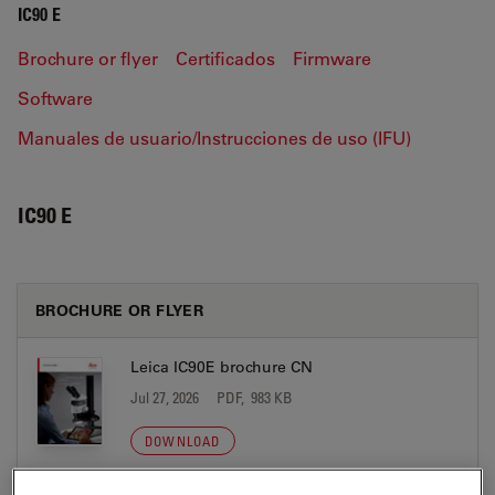
IC90 E
Brochure or flyer
Certificados
Firmware
Software
Manuales de usuario/Instrucciones de uso (IFU)
IC90 E
BROCHURE OR FLYER
Leica IC90E brochure CN
Jul 27, 2026
PDF, 983 KB
DOWNLOAD