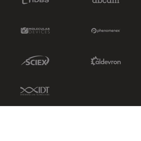
Molecular Devices Link
Phenomenex L
Sciex Link
Aldevron Link
IDT Link