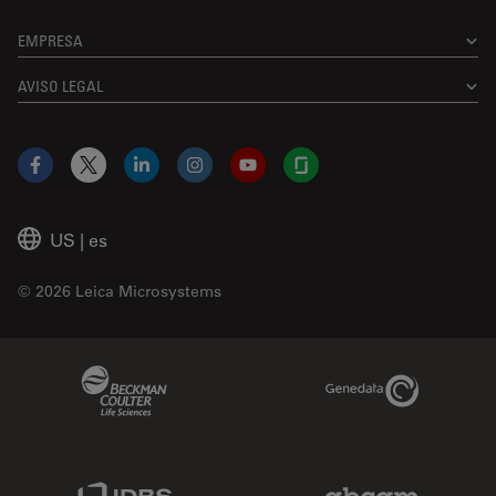
EMPRESA
AVISO LEGAL
Facebook
X
LinkedIn
Instagram
YouTube
Glassdoor
US
|
es
© 2026 Leica Microsystems
Beckman Coulter Link
Genedata Link
IDBS Link
Abcam Limited