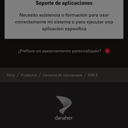
Soporte de aplicaciones
Necesito asistencia o formación para usar
correctamente mi sistema o para ejecutar una
aplicación específica
¿Prefiere un asesoramiento personalizado?
Show local 
Inicio
Productos
Cámaras de microscopía
IC90 E
Danaher Logo
Footer