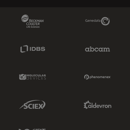
Beckman Coulter Link
Genedata Link
IDBS Link
Abcam Limited
Molecular Devices Link
Phenomenex L
Sciex Link
Aldevron Link
IDT Link