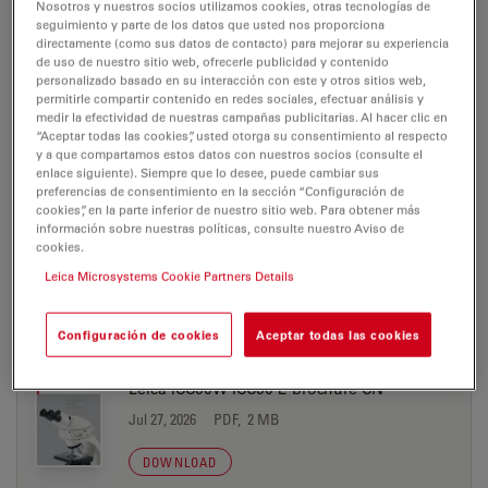
Jul 27, 2026
PDF, 685 KB
Nosotros y nuestros socios utilizamos cookies, otras tecnologías de
seguimiento y parte de los datos que usted nos proporciona
directamente (como sus datos de contacto) para mejorar su experiencia
DOWNLOAD
de uso de nuestro sitio web, ofrecerle publicidad y contenido
personalizado basado en su interacción con este y otros sitios web,
permitirle compartir contenido en redes sociales, efectuar análisis y
AirTeach Software Flyer PT
medir la efectividad de nuestras campañas publicitarias. Al hacer clic en
“Aceptar todas las cookies”, usted otorga su consentimiento al respecto
Jul 27, 2026
PDF, 702 KB
y a que compartamos estos datos con nuestros socios (consulte el
enlace siguiente). Siempre que lo desee, puede cambiar sus
DOWNLOAD
preferencias de consentimiento en la sección “Configuración de
cookies”, en la parte inferior de nuestro sitio web. Para obtener más
información sobre nuestras políticas, consulte nuestro Aviso de
cookies.
AirTeach Sofware Flyer CN
Leica Microsystems Cookie Partners Details
Jul 27, 2026
PDF, 752 KB
DOWNLOAD
Configuración de cookies
Aceptar todas las cookies
Leica ICC50W ICC50 E brochure CN
Jul 27, 2026
PDF, 2 MB
DOWNLOAD