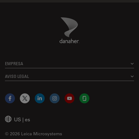
Danaher Logo
Footer
EMPRESA
AVISO LEGAL
Facebook
X
LinkedIn
Instagram
YouTube
Glassdoor
US
|
es
© 2026 Leica Microsystems