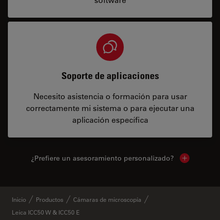
Soporte de aplicaciones
Necesito asistencia o formación para usar
correctamente mi sistema o para ejecutar una
aplicación específica
¿Prefiere un asesoramiento personalizado?
Show local 
Inicio
Productos
Cámaras de microscopía
Leica ICC50 W & ICC50 E