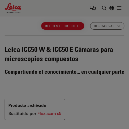
Leica Microsystems Logo
Togg
Introduzca
REQUEST FOR QUOTE
DESCARGAS
Leica ICC50 W & ICC50 E
Cámaras para
microscopios compuestos
Compartiendo el conocimiento... en cualquier parte
Producto archivado
Sustituido por
Flexacam c5