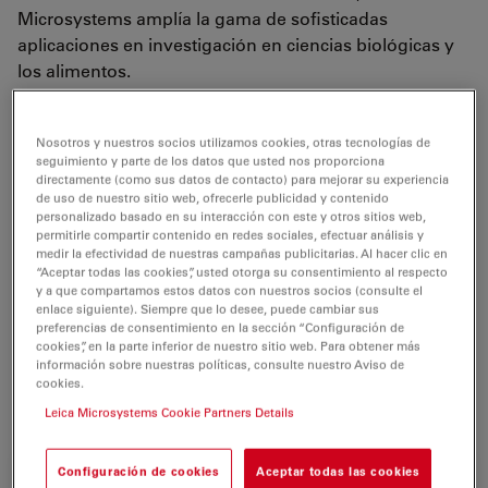
Microsystems amplía la gama de sofisticadas
aplicaciones en investigación en ciencias biológicas y
los alimentos.
La combinación de
láseres en el rango visible, IR y UV,
SHG y CARS proporciona toda la gama
de
obtención
Nosotros y nuestros socios utilizamos cookies, otras tecnologías de
seguimiento y parte de los datos que usted nos proporciona
de imágenes de células vivas
, como el análisis de
directamente (como sus datos de contacto) para mejorar su experiencia
células, tejidos e
incluso animales pequeños enteros
de uso de nuestro sitio web, ofrecerle publicidad y contenido
vivos a
alta velocidad
, así como imágenes brillantes de
personalizado basado en su interacción con este y otros sitios web,
permitirle compartir contenido en redes sociales, efectuar análisis y
alta resolución
.
medir la efectividad de nuestras campañas publicitarias. Al hacer clic en
“Aceptar todas las cookies”, usted otorga su consentimiento al respecto
La técnica CARS apoya fuertemente las tendencias en
y a que compartamos estos datos con nuestros socios (consulte el
enlace siguiente). Siempre que lo desee, puede cambiar sus
ciencia y tecnología de los alimentos
al analizar la
preferencias de consentimiento en la sección “Configuración de
migración de compuestos, la distribución de lípidos o
cookies”, en la parte inferior de nuestro sitio web. Para obtener más
la influencia de microestructuras en la calidad y textura
información sobre nuestras políticas, consulte nuestro Aviso de
cookies.
de los alimentos.
Leica Microsystems Cookie Partners Details
Configuración de cookies
Aceptar todas las cookies