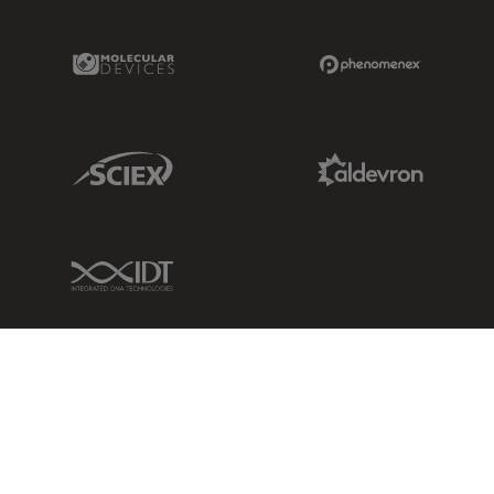
Molecular Devices Link
Phenomenex L
Sciex Link
Aldevron Link
IDT Link