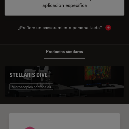
aplicación específica
¿Prefiere un asesoramiento personalizado?
Show local 
Productos similares
STELLARIS DIVE
Microscopios confocales