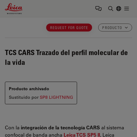
Leica Microsystems Logo
Togg
Introduzca
REQUEST FOR QUOTE
PRODUCTO
TCS CARS
Trazado del perfil molecular de
la vida
Producto archivado
Sustituido por
SP8 LIGHTNING
Con la
integración de la tecnología CARS
al sistema
confocal de banda ancha
Leica TCS SP5 II
, Leica