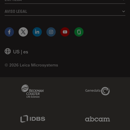
AVISO LEGAL
Facebook
X
LinkedIn
Instagram
YouTube
Glassdoor
US
|
es
© 2026 Leica Microsystems
Beckman Coulter Link
Genedata Link
IDBS Link
Abcam Limited