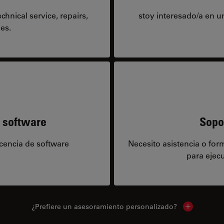
hnical service, repairs,
stoy interesado/a en 
es.
e software
Sopo
icencia de software
Necesito asistencia o fo
para ejecu
¿Prefiere un asesoramiento personalizado?
Show local 