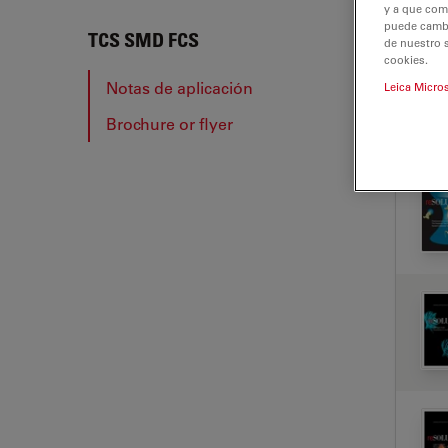
y a que com
puede cambia
TCS 
TCS SMD FCS
de nuestro 
cookies.
Notas de aplicación
Leica Micro
Brochure or flyer
NOT