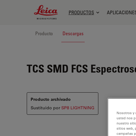
Leica Microsystems Logo
PRODUCTOS
APLICACIONE
Producto
Descargas
TCS SMD FCS
Espectrosc
Producto archivado
Sustituido por
SP8 LIGHTNING
Nosotros y 
usted nos p
nuestro siti
sitios web, 
campañas pub