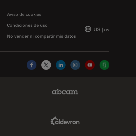
Aviso de cookies
Condiciones de uso
US
|
es
No vender ni compartir mis datos
Facebook
X
LinkedIn
Instagram
YouTube
Glassdoor
Abcam Limited Link
Aldevron Link