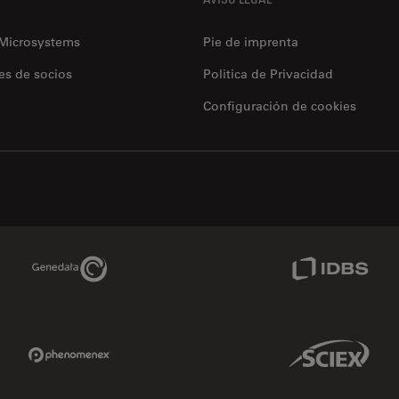
 Microsystems
Pie de imprenta
es de socios
Politica de Privacidad
Configuración de cookies
Genedata Link
IDBS Link
Phenomenex Link
Sciex Link