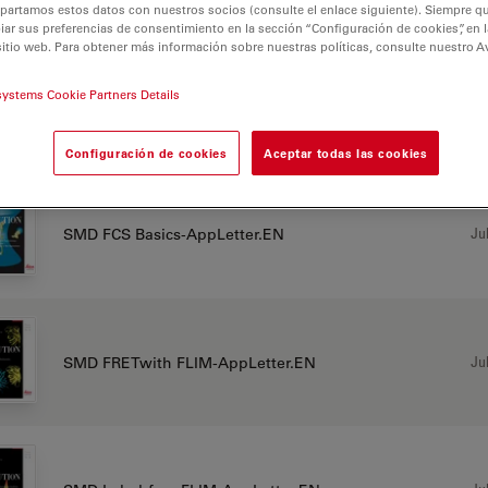
partamos estos datos con nuestros socios (consulte el enlace siguiente). Siempre qu
r sus preferencias de consentimiento en la sección “Configuración de cookies”, en la
SMD FCS
sitio web. Para obtener más información sobre nuestras políticas, consulte nuestro A
systems Cookie Partners Details
AS DE APLICACIÓN
Configuración de cookies
Aceptar todas las cookies
Jul
SMD FCS Basics-AppLetter.EN
Jul
SMD FRETwith FLIM-AppLetter.EN