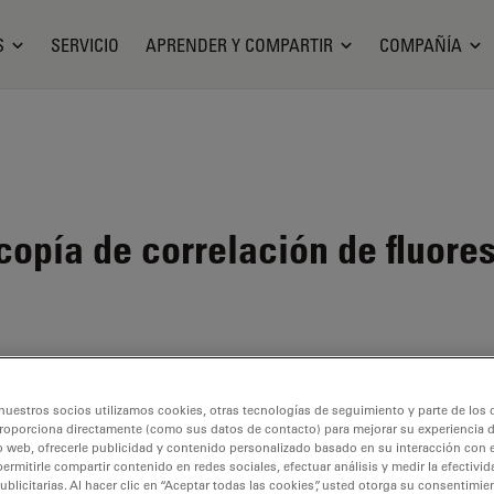
S
SERVICIO
APRENDER Y COMPARTIR
COMPAÑÍA
opía de correlación de fluore
nuestros socios utilizamos cookies, otras tecnologías de seguimiento y parte de los
roporciona directamente (como sus datos de contacto) para mejorar su experiencia 
o web, ofrecerle publicidad y contenido personalizado basado en su interacción con e
permitirle compartir contenido en redes sociales, efectuar análisis y medir la efectivi
licitarias. Al hacer clic en “Aceptar todas las cookies”, usted otorga su consentimie