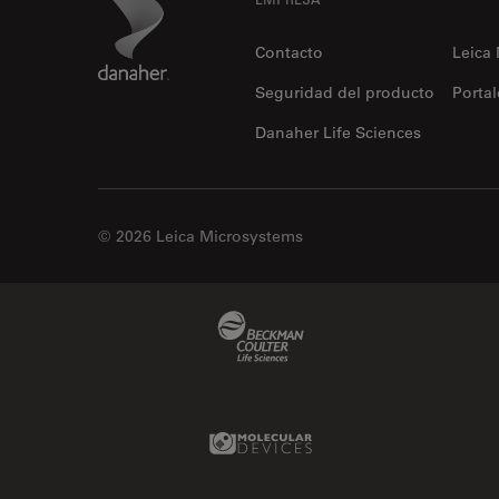
Footer
Contacto
Leica
Seguridad del producto
Portal
Danaher Life Sciences
© 2026 Leica Microsystems
Beckman Coulter Link
Molecular Devices Link