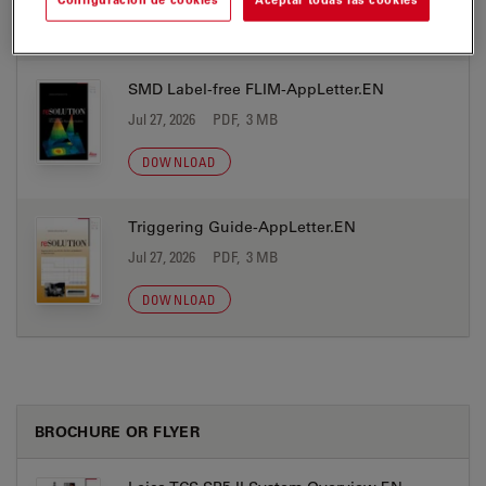
DOWNLOAD
SMD Label-free FLIM-AppLetter.EN
Jul 27, 2026
PDF, 3 MB
DOWNLOAD
Triggering Guide-AppLetter.EN
Jul 27, 2026
PDF, 3 MB
DOWNLOAD
BROCHURE OR FLYER