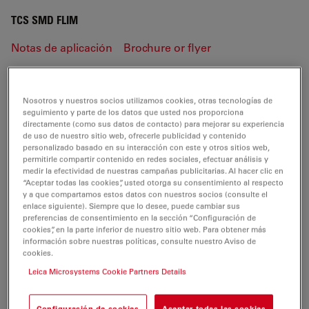
TCS SMD FLIM
Notas de aplicación
Brochure or flyer
TCS SMD FLIM
Nosotros y nuestros socios utilizamos cookies, otras tecnologías de
seguimiento y parte de los datos que usted nos proporciona
directamente (como sus datos de contacto) para mejorar su experiencia
de uso de nuestro sitio web, ofrecerle publicidad y contenido
personalizado basado en su interacción con este y otros sitios web,
NOTAS DE APLICACIÓN
permitirle compartir contenido en redes sociales, efectuar análisis y
medir la efectividad de nuestras campañas publicitarias. Al hacer clic en
“Aceptar todas las cookies”, usted otorga su consentimiento al respecto
SMD FCS Basics-AppLetter.EN
y a que compartamos estos datos con nuestros socios (consulte el
enlace siguiente). Siempre que lo desee, puede cambiar sus
Jul 27, 2026
PDF, 1,014 KB
preferencias de consentimiento en la sección “Configuración de
cookies”, en la parte inferior de nuestro sitio web. Para obtener más
DOWNLOAD
información sobre nuestras políticas, consulte nuestro Aviso de
cookies.
Leica Microsystems Cookie Partners Details
SMD FRETwith FLIM-AppLetter.EN
Jul 27, 2026
PDF, 1 MB
Configuración de cookies
Aceptar todas las cookies