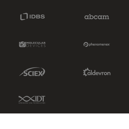
IDBS Link
Abcam Limited
Molecular Devices Link
Phenomenex L
Sciex Link
Aldevron Link
IDT Link