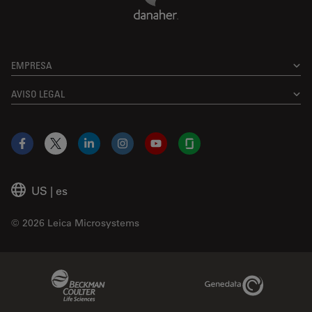
EMPRESA
AVISO LEGAL
Facebook
X
LinkedIn
Instagram
YouTube
Glassdoor
US
|
es
© 2026 Leica Microsystems
Beckman Coulter Link
Genedata Link