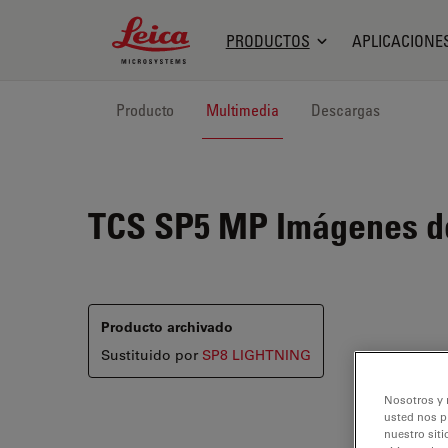
Leica Microsystems Logo
PRODUCTOS
APLICACIONE
Producto
Multimedia
Descargas
TCS SP5 MP
Imágenes de
Producto archivado
Sustituido por
SP8 LIGHTNING
Nosotros y 
usted nos p
nuestro siti