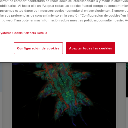
permitirle compartir contenido en redes sociales, efectuar análisis y medir la efectivi
licitarias. Al hacer clic en “Aceptar todas las cookies”, usted otorga su consentimie
partamos estos datos con nuestros socios (consulte el enlace siguiente). Siempre qu
r sus preferencias de consentimiento en la sección “Configuración de cookies”, en la
sitio web. Para obtener más información sobre nuestras políticas, consulte nuestro A
systems Cookie Partners Details
Configuración de cookies
Aceptar todas las cookies