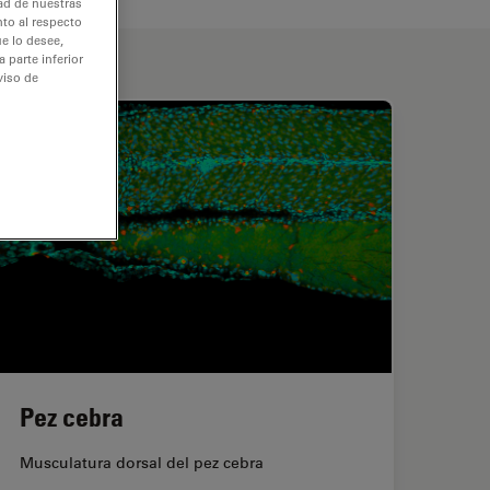
dad de nuestras
nto al respecto
e lo desee,
 parte inferior
viso de
Pez cebra
Musculatura dorsal del pez cebra