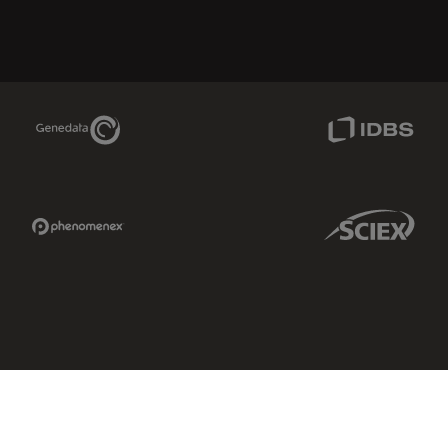
Genedata Link
IDBS Link
Phenomenex Link
Sciex Link