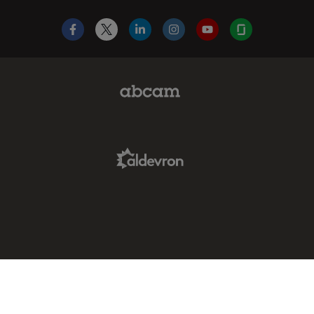
Facebook
X
LinkedIn
Instagram
YouTube
Glassdoor
Abcam Limited Link
Aldevron Link