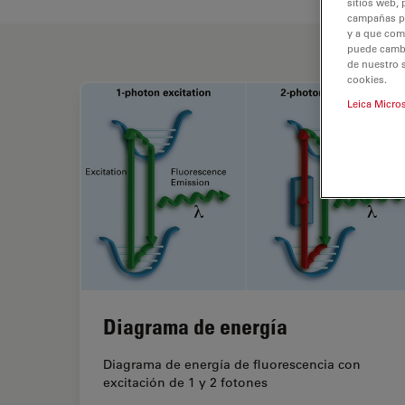
sitios web, 
campañas pub
y a que com
puede cambia
de nuestro 
cookies.
Leica Micro
Diagrama de energía
Diagrama de energía de fluorescencia con
excitación de 1 y 2 fotones