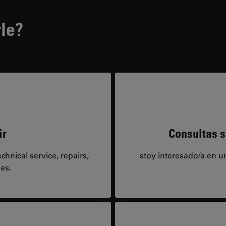
le?
ir
Consultas s
hnical service, repairs,
stoy interesado/a en 
es.