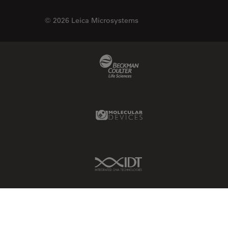
© 2026 Leica Microsystems
Beckman Coulter Link
Molecular Devices Link
IDT Link