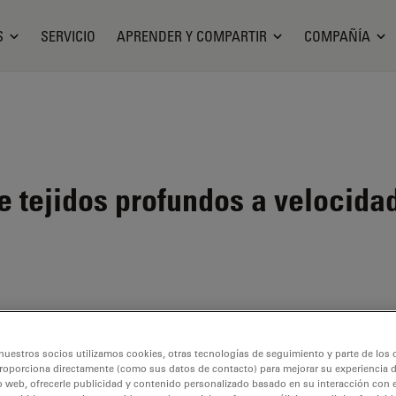
S
SERVICIO
APRENDER Y COMPARTIR
COMPAÑÍA
 tejidos profundos a velocida
nuestros socios utilizamos cookies, otras tecnologías de seguimiento y parte de los
roporciona directamente (como sus datos de contacto) para mejorar su experiencia 
o web, ofrecerle publicidad y contenido personalizado basado en su interacción con e