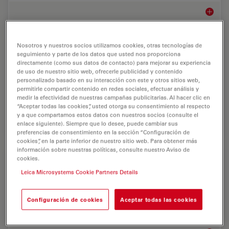
Biología
Análisis celular
Nosotros y nuestros socios utilizamos cookies, otras tecnologías de
seguimiento y parte de los datos que usted nos proporciona
directamente (como sus datos de contacto) para mejorar su experiencia
Las soluciones avanzadas de imagen microscópica y el
de uso de nuestro sitio web, ofrecerle publicidad y contenido
software de análisis impulsado por IA para el análisis
personalizado basado en su interacción con este y otros sitios web,
celular ayudan a los investigadores a obtener una
permitirle compartir contenido en redes sociales, efectuar análisis y
medir la efectividad de nuestras campañas publicitarias. Al hacer clic en
comprensión más profunda de las funciones…
“Aceptar todas las cookies”, usted otorga su consentimiento al respecto
y a que compartamos estos datos con nuestros socios (consulte el
Análisis
enlace siguiente). Siempre que lo desee, puede cambiar sus
preferencias de consentimiento en la sección “Configuración de
cookies”, en la parte inferior de nuestro sitio web. Para obtener más
información sobre nuestras políticas, consulte nuestro Aviso de
Biopharma
cookies.
Leica Microsystems Cookie Partners Details
Para el sector biofarmacéutico, las soluciones de Leica
ayudan a acelerar el descubrimiento de fármacos,
mejoran el análisis celular y garantizan la integridad de
Configuración de cookies
Aceptar todas las cookies
los datos de acuerdo con la…