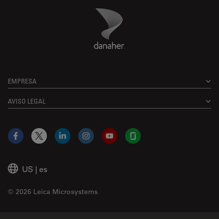
Danaher Logo
Footer
EMPRESA
AVISO LEGAL
Facebook
X
LinkedIn
Instagram
YouTube
Glassdoor
US
|
es
© 2026 Leica Microsystems