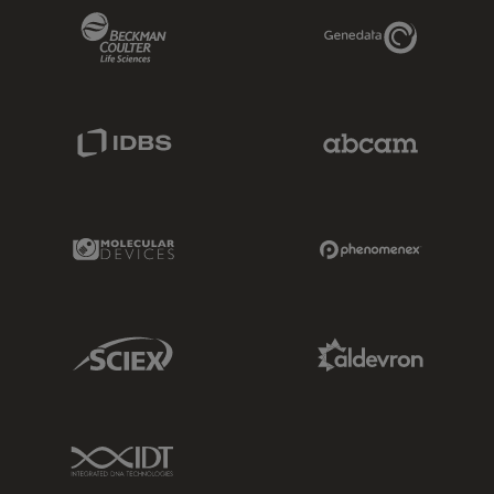
Beckman Coulter Link
Genedata Link
IDBS Link
Abcam Limited
Molecular Devices Link
Phenomenex L
Sciex Link
Aldevron Link
IDT Link