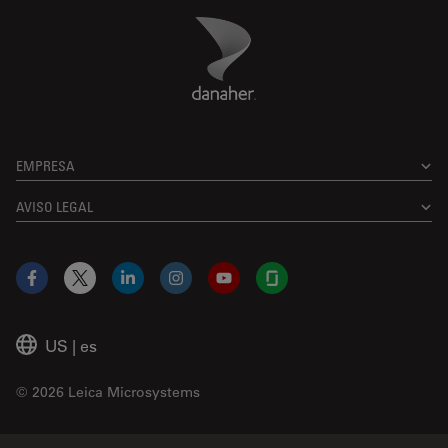
Danaher Logo
Footer
EMPRESA
AVISO LEGAL
Facebook
X
LinkedIn
Instagram
YouTube
Glassdoor
US
|
es
© 2026 Leica Microsystems