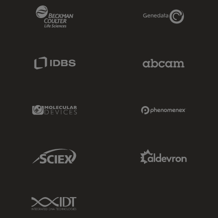
Beckman Coulter Link
Genedata Link
IDBS Link
Abcam Limited
Molecular Devices Link
Phenomenex L
Sciex Link
Aldevron Link
IDT Link