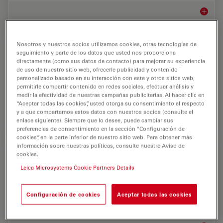
Biología
Análisis celular
Nosotros y nuestros socios utilizamos cookies, otras tecnologías de
seguimiento y parte de los datos que usted nos proporciona
directamente (como sus datos de contacto) para mejorar su experiencia
Las soluciones avanzadas de imagen microscópica y el
de uso de nuestro sitio web, ofrecerle publicidad y contenido
software de análisis impulsado por IA para el análisis
personalizado basado en su interacción con este y otros sitios web,
celular ayudan a los investigadores a obtener una
permitirle compartir contenido en redes sociales, efectuar análisis y
medir la efectividad de nuestras campañas publicitarias. Al hacer clic en
comprensión más profunda de las funciones…
“Aceptar todas las cookies”, usted otorga su consentimiento al respecto
y a que compartamos estos datos con nuestros socios (consulte el
Análisis
enlace siguiente). Siempre que lo desee, puede cambiar sus
preferencias de consentimiento en la sección “Configuración de
cookies”, en la parte inferior de nuestro sitio web. Para obtener más
información sobre nuestras políticas, consulte nuestro Aviso de
Biopharma
cookies.
Leica Microsystems Cookie Partners Details
Para el sector biofarmacéutico, las soluciones de Leica
ayudan a acelerar el descubrimiento de fármacos,
mejoran el análisis celular y garantizan la integridad de
Configuración de cookies
Aceptar todas las cookies
los datos de acuerdo con la…